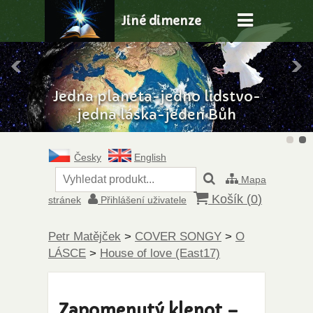
Jiné dimenze
Jedna planeta-jedno lidstvo-
jedna láska-jeden Bůh
Česky
English
Mapa
Košík (
0
)
stránek
Přihlášení uživatele
Petr Matějček
>
COVER SONGY
>
O
LÁSCE
>
House of love (East17)
Zapomenutý klenot –