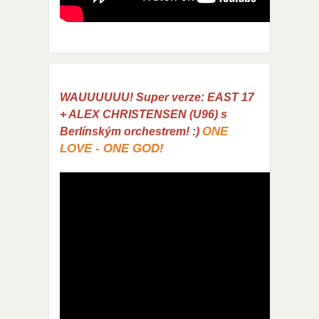
WAUUUUUU! Super verze: EAST 17
+ ALEX CHRISTENSEN (U96) s
ONE
Berlínským orchestrem! :)
LOVE - ONE GOD!