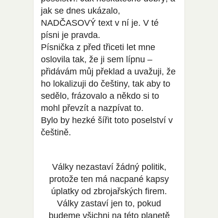
jak se dnes ukázalo,
NADČASOVÝ text v ní je. V té
písni je pravda.
Písnička z před třiceti let mne
oslovila tak, že ji sem lípnu –
přidávám můj překlad a uvažuji, že
ho lokalizuji do češtiny, tak aby to
sedělo, frázovalo a někdo si to
mohl převzít a nazpívat to.
Bylo by hezké šířit toto poselství v
češtině.
Války nezastaví žádný politik,
protože ten má nacpané kapsy
úplatky od zbrojařských firem.
Války zastaví jen to, pokud
budeme všichni na této planetě