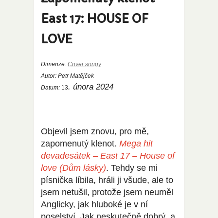
East 17: HOUSE OF
LOVE
Dimenze:
Cover songy
Autor:
Petr Matějček
. února 2024
Datum:
13
Objevil jsem znovu, pro mě,
zapomenutý klenot.
Mega hit
devadesátek – East 17 – House of
love (Dům lásky)
. Tehdy se mi
písnička líbila, hráli ji všude, ale to
jsem netušil, protože jsem neuměl
Anglicky, jak hluboké je v ní
poselství. Jak neskutečně dobrý, a