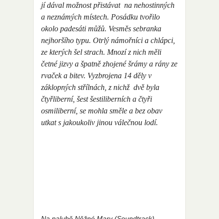
jí dával možnost přistávat na nehostinných
a neznámých místech. Posádku tvořilo
okolo padesáti můžů. Vesměs sebranka
nejhoršího typu. Otrlý námořníci a chlápci,
ze kterých šel strach. Mnozí z nich měli
četné jizvy a špatně zhojené šrámy a rány ze
rvaček a bitev. Vyzbrojena 14 děly v
záklopných střílnách, z nichž dvě byla
čtyřliberní, šest šestiliberních a čtyři
osmiliberní, se mohla směle a bez obav
utkat s jakoukoliv jinou válečnou lodí.
Na palubě Něžné Mary (Soundtrack)