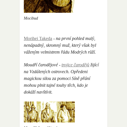
Mocibud
Morihei Takeda
- na první pohled malý,
nenápadný, skromný muž, který však byl
váženým velmistrem řádu Modrých růží.
Moudří čarodějové -
trojice čarodějů
žijící
na Vzdálených ostrovech. Opředeni
magickou silou za pomoci Síně přání
mohou plnit tajné touhy těch, kdo je
dokáží navštívit.