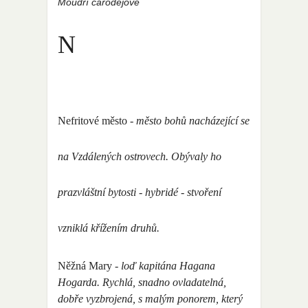
Moudří čarodějové
N
Nefritové město
- město bohů nacházející se
na Vzdálených ostrovech. Obývaly ho
prazvláštní bytosti - hybridé - stvoření
vzniklá křížením druhů.
Něžná Mary
- loď kapitána Hagana
Hogarda. Rychlá, snadno ovladatelná,
dobře vyzbrojená, s malým ponorem, který