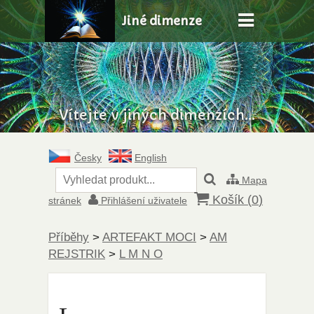
Jiné dimenze
Vítejte v jiných dimenzích...
Česky
English
Mapa
Košík (
0
)
stránek
Přihlášení uživatele
Příběhy
>
ARTEFAKT MOCI
>
AM
REJSTRIK
>
L M N O