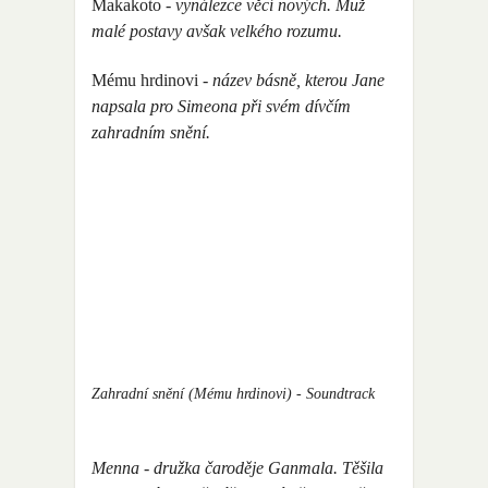
Makakoto
- vynálezce věcí nových. Muž
malé postavy avšak velkého rozumu.
Mému hrdinovi
- název básně, kterou Jane
napsala pro Simeona při svém dívčím
zahradním snění.
Zahradní snění (Mému hrdinovi) - Soundtrack
Menna
- družka čaroděje Ganmala. Těšila