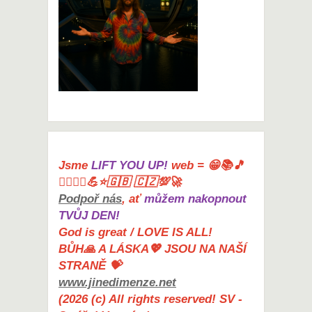
Jsme
LIFT YOU UP!
web = 😁📚🎵
🤸‍♀️🏋️‍♀️💪⭐🇬🇧 🇨🇿💯🚀
Podpoř nás
, ať
můžem nakopnout
TVŮJ DEN!
God is great / LOVE IS ALL!
BŮH🙏 A LÁSKA💖 JSOU NA NAŠÍ
STRANĚ 💝
www.jinedimenze.net
(2026 (c) All rights reserved! SV -