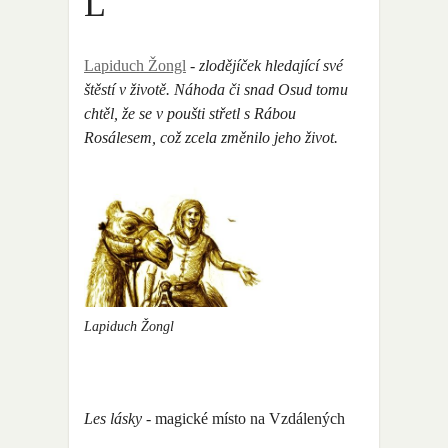
L
Lapiduch Žongl
- zlodějíček hledající své
štěstí v životě. Náhoda či snad Osud tomu
chtěl, že se v poušti střetl s Rábou
Rosálesem, což zcela změnilo jeho život.
Lapiduch Žongl
Les lásky
- magické místo na Vzdálených