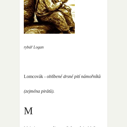
rybář Logan
Lomcovák
- oblíbené drsné pití námořníků
(zejména pirátů).
M