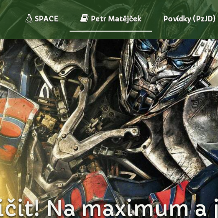
SPACE
Petr Matějček
Povídky (PzJD)
čit! Na maximum a je