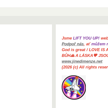
Jsme
LIFT YOU UP!
web 
Podpoř nás
, ať
můžem n
God is great / LOVE IS 
BŮH🙏 A LÁSKA💖 JSO
www.jinedimenze.net
(2026 (c) All rights res