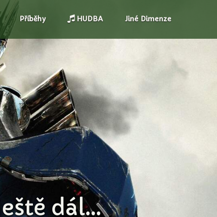
Příběhy
HUDBA
Jiné Dimenze
ště dál...