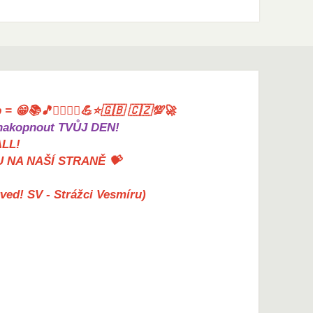
= 😁📚🎵🤸‍♀️🏋️‍♀️💪⭐🇬🇧 🇨🇿💯🚀
akopnout TVŮJ DEN!
ALL!
U NA NAŠÍ STRANĚ 💝
erved! SV - Strážci Vesmíru)