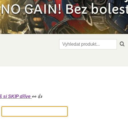
NO GAIN! Bez bolesti
 si SKIP dříve
👀 👍