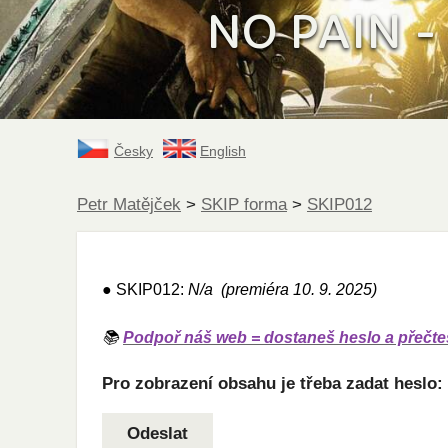
NO PAIN - 
Česky
English
Petr Matějček
>
SKIP forma
>
SKIP012
● SKIP012:
N/a
(premiéra 10. 9. 2025)
📚
Podpoř náš web = dostaneš heslo a přečteš
Pro zobrazení obsahu je třeba zadat heslo: