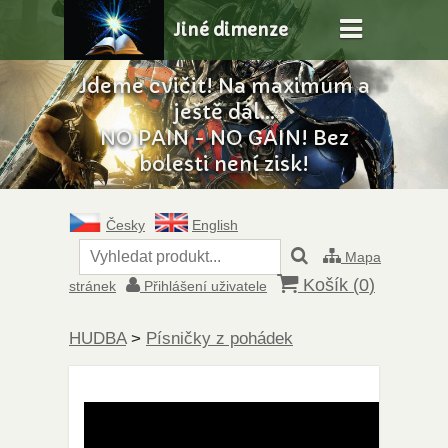
Jiné dimenze
Jdeme cvičit! Na maximum a
ještě dál...
NO PAIN - NO GAIN! Bez
bolesti není zisk!
Česky
English
Mapa
Košík (
0
)
stránek
Přihlášení uživatele
HUDBA
>
Písničky z pohádek