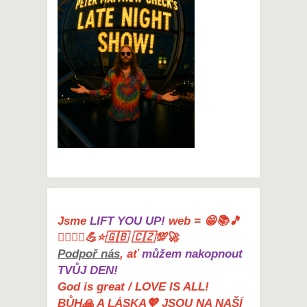
Jsme
LIFT YOU UP!
web = 😁📚🎵
🤸‍♀️🏋️‍♀️💪⭐🇬🇧 🇨🇿💯🚀
Podpoř nás
, ať
můžem nakopnout
TVŮJ DEN!
God is great / LOVE IS ALL!
BŮH🙏 A LÁSKA💖 JSOU NA NAŠÍ