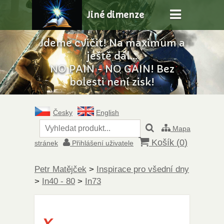
Jiné dimenze
Jdeme cvičit! Na maximum a
ještě dál...
NO PAIN - NO GAIN! Bez
bolesti není zisk!
Česky
English
Mapa
Košík (
0
)
stránek
Přihlášení uživatele
Petr Matějček
>
Inspirace pro všední dny
>
In40 - 80
>
In73