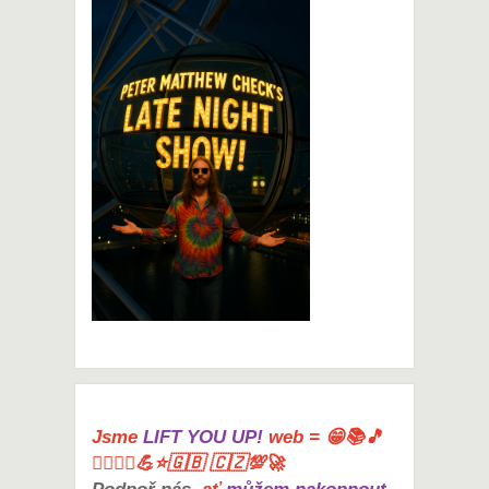
Jsme
LIFT YOU UP!
web = 😁📚🎵
🤸‍♀️🏋️‍♀️💪⭐🇬🇧 🇨🇿💯🚀