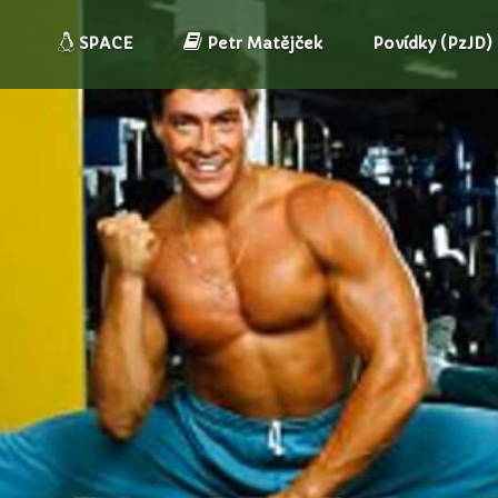
SPACE
Petr Matějček
Povídky (PzJD)