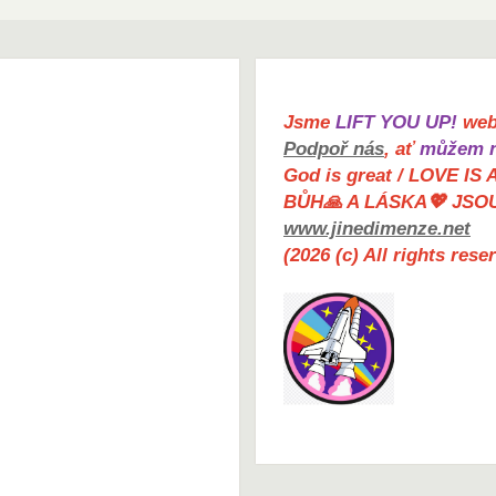
Jsme
LIFT YOU UP!
web 
Podpoř nás
, ať
můžem n
God is great / LOVE IS 
BŮH🙏 A LÁSKA💖 JSO
www.jinedimenze.net
(2026 (c) All rights res