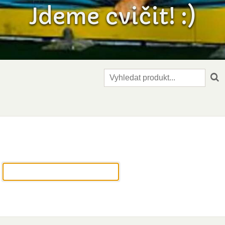
Jdeme cvičit! :)