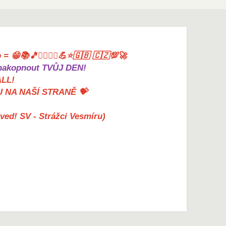
= 😁📚🎵🤸‍♀️🏋️‍♀️💪⭐🇬🇧 🇨🇿💯🚀
akopnout TVŮJ DEN!
ALL!
U NA NAŠÍ STRANĚ 💝
erved! SV - Strážci Vesmíru)