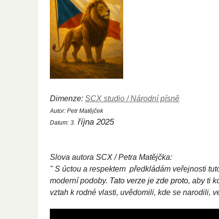
Dimenze:
SCX studio / Národní písně
Autor:
Petr Matějček
října 2025
Datum:
3.
Slova autora SCX / Petra Matějčka:
" S úctou a respektem předkládám veřejnosti tuto 
moderní podoby.
Tato verze je zde proto
, aby t
vztah k rodné vlasti, uvědomili, kde se narodili, v