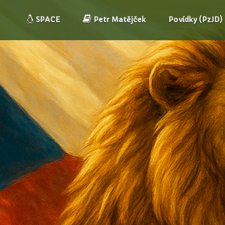
SPACE
Petr Matějček
Povídky (PzJD)