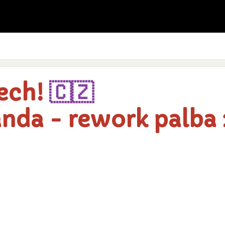
Čech!
🇨🇿
anda - rework palba