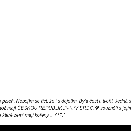
píseň. Nebojím se říct, že i s dojetím. Byla čest jí tvořit. Jed
i kdož mají ČESKOU REPUBLIKU
V SRDCI💖 souzněli s jejím te
🇨🇿
e které zemi mají kořeny... 🇨🇿 "