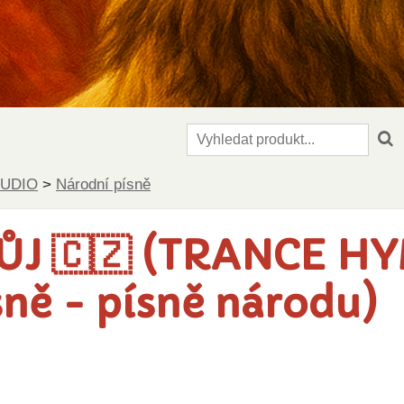
TUDIO
>
Národní písně
J 🇨🇿 (TRANCE HY
sně - písně národu)