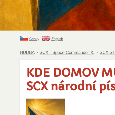
Česky
English
HUDBA
>
SCX - Space Commander X.
>
SCX S
KDE DOMOV MŮ
SCX národní pí