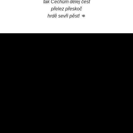
tak Čechům dělej čest
přelez přeskoč
hrdě sevři pěst! 👊