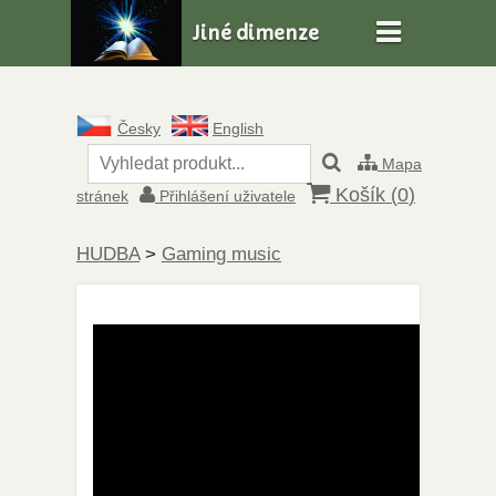
Jiné dimenze
Česky
English
Mapa
Košík (
0
)
stránek
Přihlášení uživatele
HUDBA
>
Gaming music