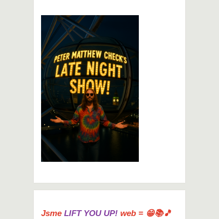
Jsme
LIFT YOU UP!
web = 😁📚🎵