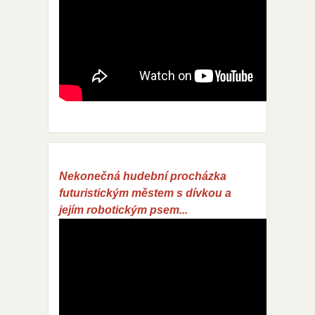
Nekonečná hudební procházka
futuristickým městem s dívkou a
jejím robotickým psem...