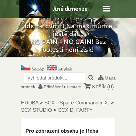
Jiné dimenze
Jdeme cvičit! Na maximum a
ještě dál...
NO PAIN - NO GAIN! Bez
bolesti není zisk!
Česky
English
Mapa
Košík (
0
)
stránek
Přihlášení uživatele
HUDBA
>
SCX - Space Commander X.
>
SCX STUDIO
>
SCX Dj PARTY
Pro zobrazení obsahu je třeba