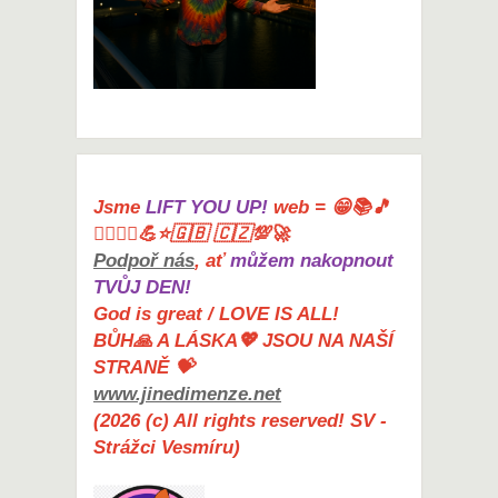
Jsme
LIFT YOU UP!
web = 😁📚🎵
🤸‍♀️🏋️‍♀️💪⭐🇬🇧 🇨🇿💯🚀
Podpoř nás
, ať
můžem nakopnout
TVŮJ DEN!
God is great / LOVE IS ALL!
BŮH🙏 A LÁSKA💖 JSOU NA NAŠÍ
STRANĚ 💝
www.jinedimenze.net
(2026 (c) All rights reserved! SV -
Strážci Vesmíru)