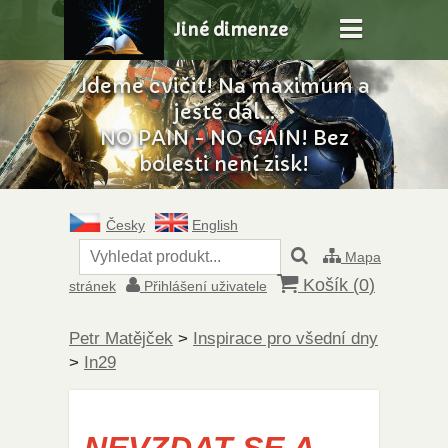
Jiné dimenze
Jdeme cvičit! Na maximum a
ještě dál...
NO PAIN - NO GAIN! Bez
bolesti není zisk!
Česky
English
Mapa
Košík (
0
)
stránek
Přihlášení uživatele
Petr Matějček
>
Inspirace pro všední dny
>
In29