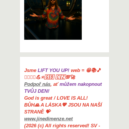
Jsme
LIFT YOU UP!
web = 😁📚🎵
🤸‍♀️🏋️‍♀️💪⭐🇬🇧 🇨🇿💯🚀
Podpoř nás
, ať
můžem nakopnout
TVŮJ DEN!
God is great / LOVE IS ALL!
BŮH🙏 A LÁSKA💖 JSOU NA NAŠÍ
STRANĚ 💝
www.jinedimenze.net
(2026 (c) All rights reserved! SV -