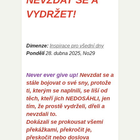
NEVZDAT SE A
VYDRŽET!
Dimenze:
Inspirace pro všední dny
Pondělí
28
. dubna 2025, No29
Never ever give up!
Nevzdat se a
stále bojovat o své sny, protože
ti, kterým se naplnili, se liší od
těch, kteří jich NEDOSÁHLI, jen
tím, že prostě vydrželi, dřeli a
nevzdali to.
Dokázali se prokousat všemi
překážkami, překročit je,
přeskočit nebo doslova