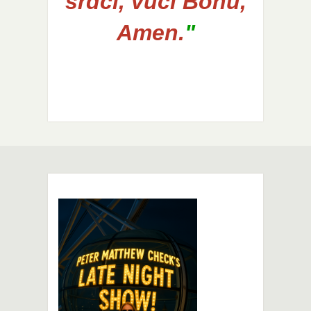
srdci, vůči Bohu,
Amen.
"