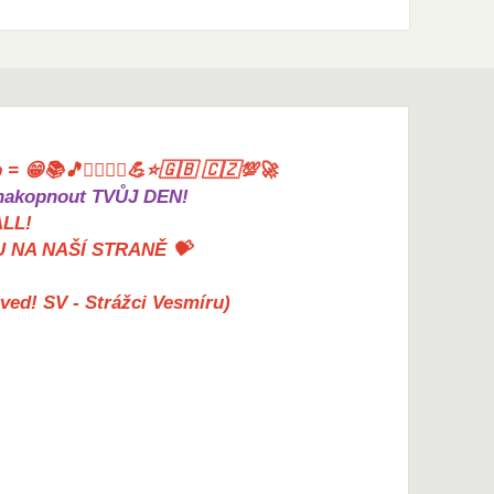
= 😁📚🎵🤸‍♀️🏋️‍♀️💪⭐🇬🇧 🇨🇿💯🚀
akopnout TVŮJ DEN!
ALL!
U NA NAŠÍ STRANĚ 💝
erved! SV - Strážci Vesmíru)