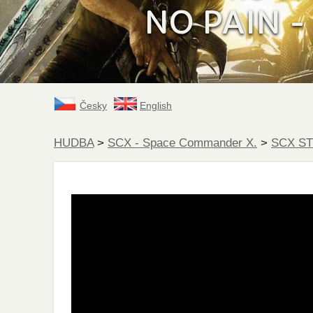
NO PAIN - 
Česky
English
HUDBA
>
SCX - Space Commander X.
>
SCX S