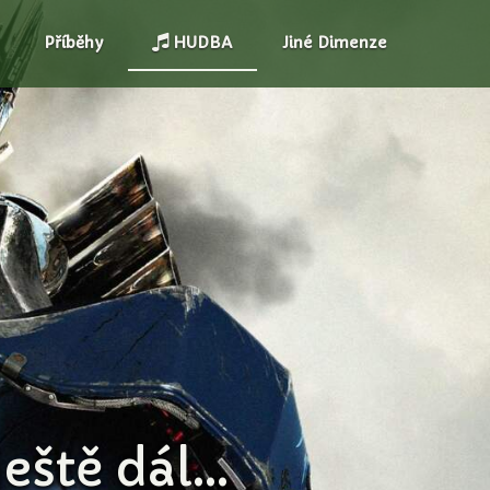
Příběhy
HUDBA
Jiné Dimenze
ště dál...