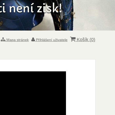
 není zisk!
Košík (
0
)
Mapa stránek
Přihlášení uživatele