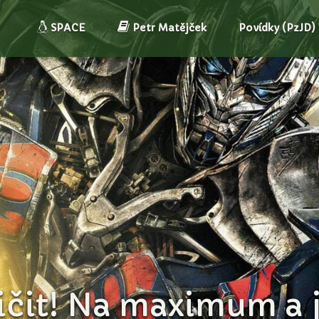
SPACE
Petr Matějček
Povídky (PzJD)
čit! Na maximum a je