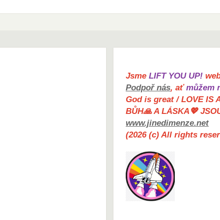
Jsme
LIFT YOU UP!
web 
Podpoř nás
, ať
můžem n
God is great / LOVE IS 
BŮH🙏 A LÁSKA💖 JSO
www.jinedimenze.net
(2026 (c) All rights res