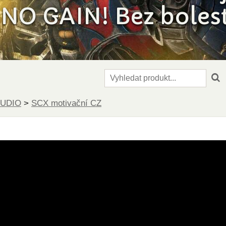
NO GAIN! Bez bolesti
TUDIO
>
SCX motivační CZ