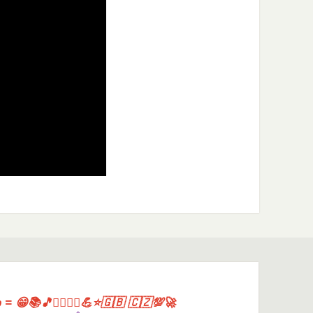
= 😁📚🎵🤸‍♀️🏋️‍♀️💪⭐🇬🇧 🇨🇿💯🚀