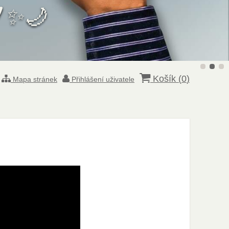
W
✨🌙
Košík (
0
)
Mapa stránek
Přihlášení uživatele