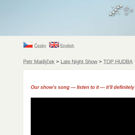
🌌
Česky
English
Petr Matějček
>
Late Night Show
>
TOP HUDBA
Our show’s song — listen to it — it’ll definitel