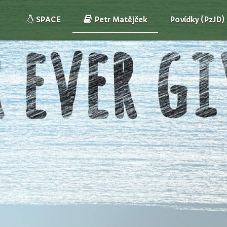
SPACE
Petr Matějček
Povídky (PzJD)