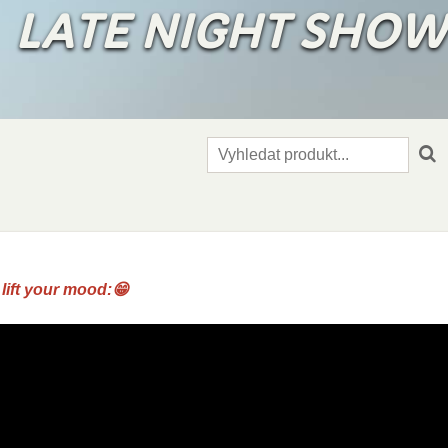
✨
LATE NIGHT SHO
y lift your mood:😁