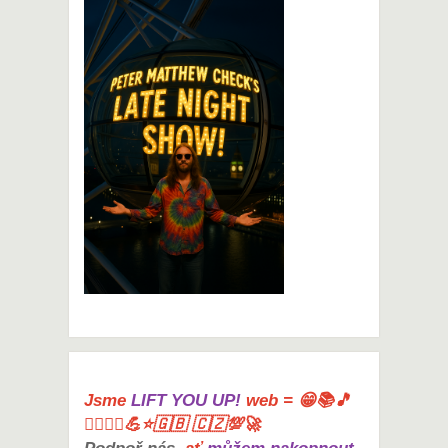
Jsme
LIFT YOU UP!
web = 😁📚🎵
🤸‍♀️🏋️‍♀️💪⭐🇬🇧 🇨🇿💯🚀