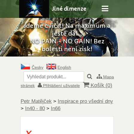
Jiné dimenze
Jdeme cvičit! Na maximum a
ještě dál...
NO PAIN - NO GAIN! Bez
bolesti není zisk!
Česky
English
Mapa
Košík (
0
)
stránek
Přihlášení uživatele
Petr Matějček
>
Inspirace pro všední dny
>
In40 - 80
>
In66