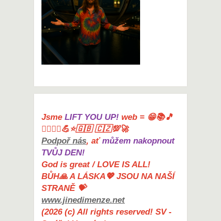
Jsme
LIFT YOU UP!
web = 😁📚🎵
🤸‍♀️🏋️‍♀️💪⭐🇬🇧 🇨🇿💯🚀
Podpoř nás
, ať
můžem nakopnout
TVŮJ DEN!
God is great / LOVE IS ALL!
BŮH🙏 A LÁSKA💖 JSOU NA NAŠÍ
STRANĚ 💝
www.jinedimenze.net
(2026 (c) All rights reserved! SV -