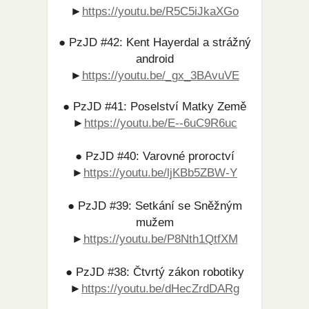
►
https://youtu.be/R5C5iJkaXGo​
● PzJD #42: Kent Hayerdal a strážný
android
►
https://youtu.be/_gx_3BAvuVE​
● PzJD #41: Poselství Matky Země
►
https://youtu.be/E--6uC9R6uc
● PzJD #40: Varovné proroctví
►
https://youtu.be/ljKBb5ZBW-Y​
● PzJD #39: Setkání se Sněžným
mužem
►
https://youtu.be/P8Nth1QtfXM
● PzJD #38: Čtvrtý zákon robotiky
►
https://youtu.be/dHecZrdDARg