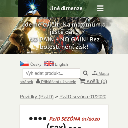
Jiné dimenze
Jdeme cvičit! Na maximum a
ještě dál...
NO PAIN - NO GAIN! Bez
bolesti není zisk!
Česky
English
Mapa
Košík (
0
)
stránek
Přihlášení uživatele
Povídky (PzJD)
>
PzJD sezóna 01/2020
●●●●
PzJD SEZÓNA 01/2020