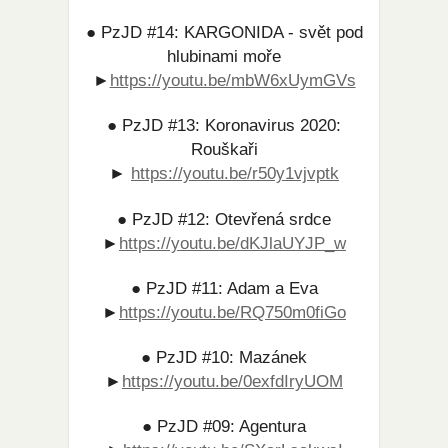
● PzJD #14: KARGONIDA - svět pod
hlubinami moře
►
https://youtu.be/mbW6xUymGVs​
● PzJD #13: Koronavirus 2020:
Rouškaři
►
https://youtu.be/r50y1vjvptk
● PzJD #12: Otevřená srdce
►
https://youtu.be/dKJlaUYJP_w​
● PzJD #11: Adam a Eva
►
https://youtu.be/RQ750m0fiGo​
● PzJD #10: Mazánek
►
https://youtu.be/0exfdIryUOM​
● PzJD #09: Agentura