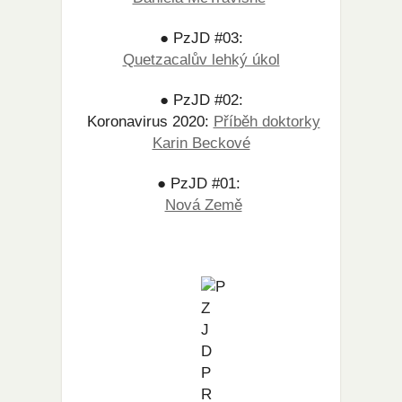
● PzJD #03:
Quetzacalův lehký úkol
● PzJD #02:
Koronavirus 2020:
Příběh doktorky
Karin Beckové
● PzJD #01:
Nová Země