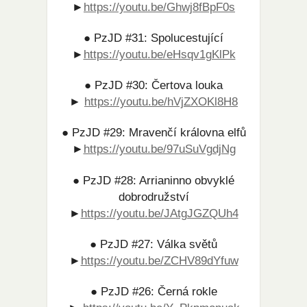
►
https://youtu.be/Ghwj8fBpF0s
● PzJD #31: Spolucestující
►
https://youtu.be/eHsqv1gKlPk
● PzJD #30: Čertova louka
►
https://youtu.be/hVjZXOKl8H8
● PzJD #29: Mravenčí královna elfů
►
https://youtu.be/97uSuVgdjNg​
● PzJD #28: Arrianinno obvyklé
dobrodružství
►
https://youtu.be/JAtgJGZQUh4​
● PzJD #27: Válka světů
►
https://youtu.be/ZCHV89dYfuw
● PzJD #26: Černá rokle