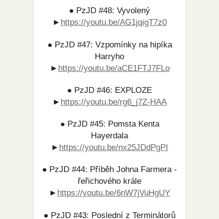
● PzJD #48: Vyvolený
►
https://youtu.be/AG1jqigT7z0
● PzJD #47: Vzpomínky na hipíka
Harryho
►
https://youtu.be/aCE1FTJ7FLo
● PzJD #46: EXPLOZE
►
https://youtu.be/rg6_j7Z-HAA​
● PzJD #45: Pomsta Kenta
Hayerdala
►
https://youtu.be/nx25JDdPgPI​
● PzJD #44: Příběh Johna Farmera -
řeřichového krále
►
https://youtu.be/6nW7jVuHgUY​
● PzJD #43: Poslední z Terminátorů