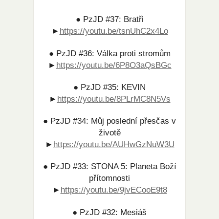
● PzJD #37: Bratři
►
https://youtu.be/tsnUhC2x4Lo​
● PzJD #36: Válka proti stromům
►
https://youtu.be/6P8O3aQsBGc​
● PzJD #35: KEVIN
►
https://youtu.be/8PLrMC8N5Vs​
● PzJD #34: Můj poslední přesčas v
životě
►
https://youtu.be/AUHwGzNuW3U​
● PzJD #33: STONA 5: Planeta Boží
přítomnosti
►
https://youtu.be/9jvECooE9t8
● PzJD #32: Mesiáš