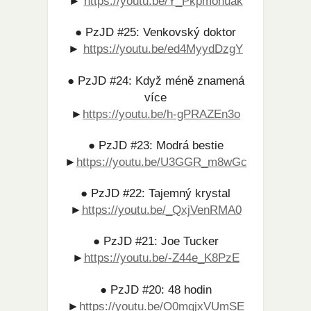
►
https://youtu.be/Y_Pkpmonuak
● PzJD #25: Venkovský doktor
►
https://youtu.be/ed4MyydDzgY
● PzJD #24: Když méně znamená
více
►
https://youtu.be/h-gPRAZEn3o
● PzJD #23: Modrá bestie
►
https://youtu.be/U3GGR_m8wGc​
● PzJD #22: Tajemný krystal
►
https://youtu.be/_QxjVenRMA0
● PzJD #21: Joe Tucker
►
https://youtu.be/-Z44e_K8PzE
● PzJD #20: 48 hodin
►
https://youtu.be/O0mgjxVUmSE​