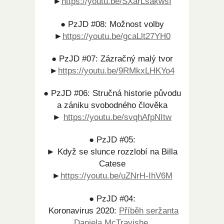
►
https://youtu.be/SXarLsakwsI​
● PzJD #08: Možnost volby
►
https://youtu.be/gcaLlt27YH0
● PzJD #07: Zázračný malý tvor
►
https://youtu.be/9RMkxLHKYo4​
● PzJD #06: Stručná historie původu
a zániku svobodného člověka
►
https://youtu.be/svqhAfpNItw​
● PzJD #05:
► Když se slunce rozzlobí na Billa
Catese
►
https://youtu.be/uZNrH-IhV6M​
● PzJD #04:
Koronavirus 2020:
Příběh seržanta
Daniela McTravishe