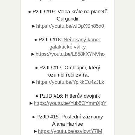
● PzJD #19: Volba krále na planetě
Gurgundii
►
https://youtu.be/wiDpXSh85d0​
● PzJD #18:
Nečekaný konec
galaktické války
►
https://youtu.be/L858kXYNVho​
● PzJD #17: O chlapci, který
rozuměl řeči zvířat
►
https://youtu.be/YpKkCu4zJLk
● PzJD #16: Hitlerův dvojník
►
https://youtu.be/Yub5OYmmXpY​
● PzJD #15: Poslední záznamy
Alana Harrise
►
https://youtu.be/asvlovtY7lM​