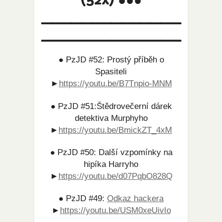
(52x) ●●●
______________
______________
● PzJD #52: Prostý příběh o
Spasiteli
►
https://youtu.be/B7Tnpio-MNM
● PzJD #51:Štědrovečerní dárek
detektiva Murphyho
►
https://youtu.be/BmickZT_4xM
● PzJD #50: Další vzpomínky na
hipíka Harryho
►
https://youtu.be/d07PqbO828Q
● PzJD #49:
Odkaz hackera
►
https://youtu.be/USM0xeUivIo