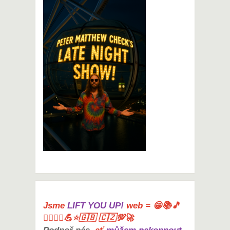
Jsme
LIFT YOU UP!
web = 😁📚🎵
🤸‍♀️🏋️‍♀️💪⭐🇬🇧 🇨🇿💯🚀