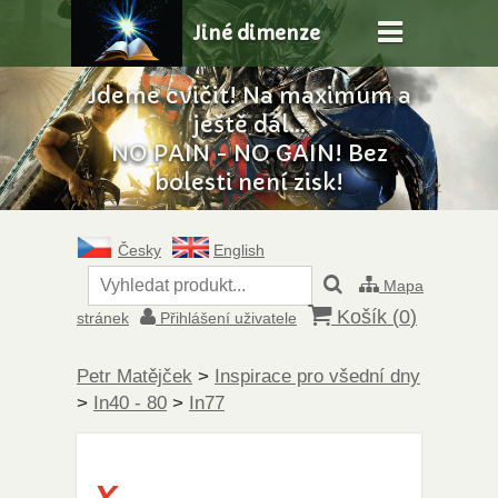
Jiné dimenze
Jdeme cvičit! Na maximum a
ještě dál...
NO PAIN - NO GAIN! Bez
bolesti není zisk!
Česky
English
Mapa
Košík (
0
)
stránek
Přihlášení uživatele
Petr Matějček
>
Inspirace pro všední dny
>
In40 - 80
>
In77