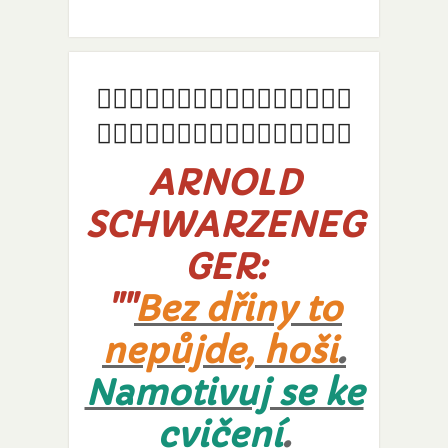
🏋️‍♀️🏋️‍♀️🏋️‍♀️🏋️‍♀️🏋️‍♀️🏋️‍♀️🏋️‍♀️🏋️‍♀️
🏋️‍♀️🏋️‍♀️🏋️‍♀️🏋️‍♀️🏋️‍♀️🏋️‍♀️🏋️‍♀️🏋️‍♀️
ARNOLD
SCHWARZENEG
GER:
""
Bez dřiny to
nepůjde, hoši
.
Namotivuj se ke
cvičení
.