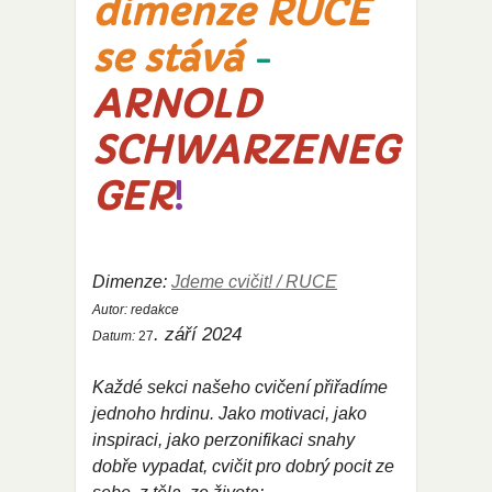
dimenze RUCE
se stává
-
ARNOLD
SCHWARZENEG
GER
!
Dimenze:
Jdeme cvičit! / RUCE
Autor:
redakce
. září 2024
Datum:
27
Každé sekci našeho cvičení přiřadíme
jednoho hrdinu. Jako motivaci, jako
inspiraci, jako perzonifikaci snahy
dobře vypadat, cvičit pro dobrý pocit ze