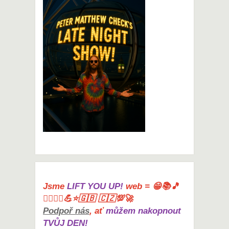
Jsme
LIFT YOU UP!
web = 😁📚🎵
🤸‍♀️🏋️‍♀️💪⭐🇬🇧 🇨🇿💯🚀
Podpoř nás
, ať
můžem nakopnout
TVŮJ DEN!