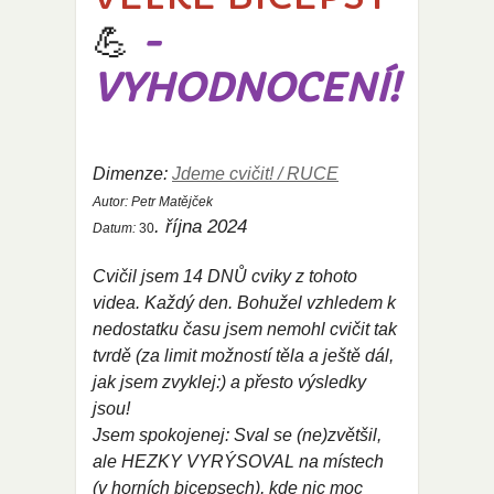
💪
-
VYHODNOCENÍ!
Dimenze:
Jdeme cvičit! / RUCE
Autor:
Petr Matějček
. října 2024
Datum:
30
Cvičil jsem 14 DNŮ cviky z tohoto
videa. Každý den. Bohužel vzhledem k
nedostatku času jsem nemohl cvičit tak
tvrdě (za limit možností těla a ještě dál,
jak jsem zvyklej:) a přesto výsledky
jsou!
Jsem spokojenej: Sval se (ne)zvětšil,
ale HEZKY VYRÝSOVAL na místech
(v horních
bicepsech), kde nic moc