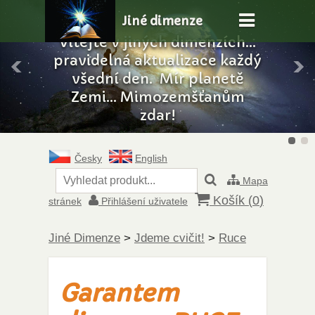
Jiné dimenze
Vítejte v jiných dimenzích...
pravidelná aktualizace každý
všední den. Mír planetě
Zemi... Mimozemšťanům
zdar!
Česky
English
Mapa
Košík (
0
)
stránek
Přihlášení uživatele
Jiné Dimenze
>
Jdeme cvičit!
>
Ruce
Garantem