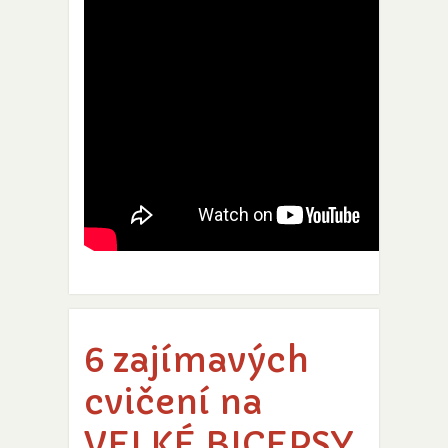
6 zajímavých
cvičení na
VELKÉ BICEPSY