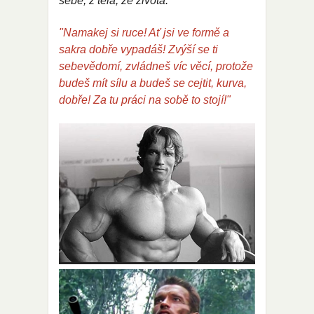
sebe, z těla, ze života:
"Namakej si ruce! Ať jsi ve formě a
sakra dobře vypadáš! Zvýší se ti
sebevědomí, zvládneš víc věcí, protože
budeš mít sílu a budeš se cejtit, kurva,
dobře! Za tu práci na sobě to stojí!"