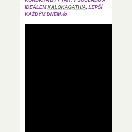
KONDICI A BÝT TAK, V SOULADU A
IDEÁLEM
KALOKAGATHIA
, LEPŠÍ
KAŽDÝM DNEM.👍