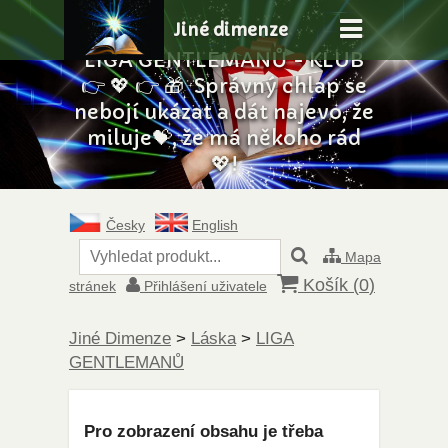
Jiné dimenze
LIGA GENTLEMANŮ - KLUB
👉 💖 👉 🎁 Správný chlap se
nebojí ukázat a dát najevo, že
miluje💝, že má někoho rád
💖!
Česky
English
Mapa
Košík (
0
)
stránek
Přihlášení uživatele
Jiné Dimenze
>
Láska
>
LIGA
GENTLEMANŮ
Pro zobrazení obsahu je třeba