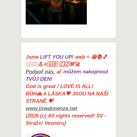
Jsme
LIFT YOU UP!
web = 😁📚🎵
🤸‍♀️🏋️‍♀️💪⭐🇬🇧 🇨🇿💯🚀
Podpoř nás
, ať
můžem nakopnout
TVŮJ DEN!
God is great / LOVE IS ALL!
BŮH🙏 A LÁSKA💖 JSOU NA NAŠÍ
STRANĚ 💝
www.jinedimenze.net
(2026 (c) All rights reserved! SV -
Strážci Vesmíru)