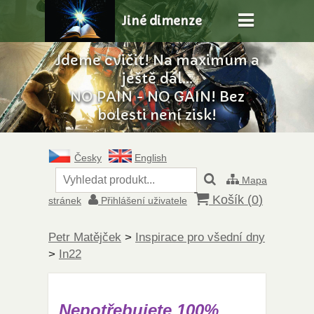
Jiné dimenze
Jdeme cvičit! Na maximum a
ještě dál...
NO PAIN - NO GAIN! Bez
bolesti není zisk!
Česky
English
Mapa
Košík (
0
)
stránek
Přihlášení uživatele
Petr Matějček
>
Inspirace pro všední dny
>
In22
Nepotřebujete 100%