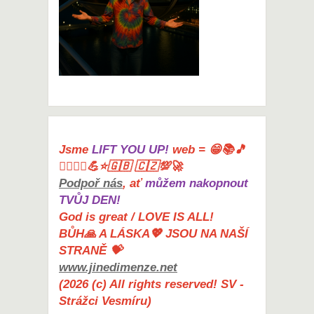
Jsme
LIFT YOU UP!
web = 😁📚🎵
🤸‍♀️🏋️‍♀️💪⭐🇬🇧 🇨🇿💯🚀
Podpoř nás
, ať
můžem nakopnout
TVŮJ DEN!
God is great / LOVE IS ALL!
BŮH🙏 A LÁSKA💖 JSOU NA NAŠÍ
STRANĚ 💝
www.jinedimenze.net
(2026 (c) All rights reserved! SV -
Strážci Vesmíru)