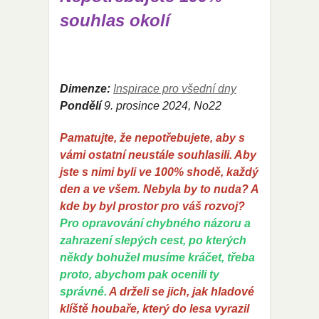
souhlas okolí
Dimenze:
Inspirace pro všední dny
Pondělí
9
. prosince 2024, No22
Pamatujte, že nepotřebujete, aby s
vámi ostatní neustále souhlasili. Aby
jste s nimi byli ve 100% shodě, každý
den a ve všem. Nebyla by to nuda? A
kde by byl prostor pro váš rozvoj?
Pro opravování chybného názoru a
zahrazení slepých cest, po kterých
někdy bohužel musíme kráčet, třeba
proto, abychom pak ocenili ty
správné.
A drželi se jich, jak hladové
klíště houbaře, který do lesa vyrazil