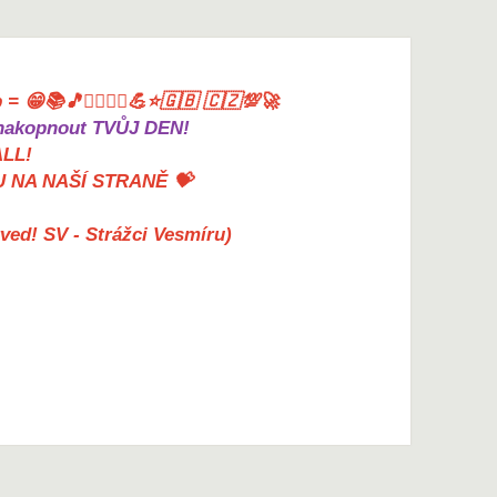
= 😁📚🎵🤸‍♀️🏋️‍♀️💪⭐🇬🇧 🇨🇿💯🚀
akopnout TVŮJ DEN!
ALL!
U NA NAŠÍ STRANĚ 💝
erved! SV - Strážci Vesmíru)