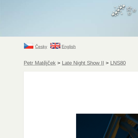
🌌
Česky
English
Petr Matějček
>
Late Night Show II
>
LNS80