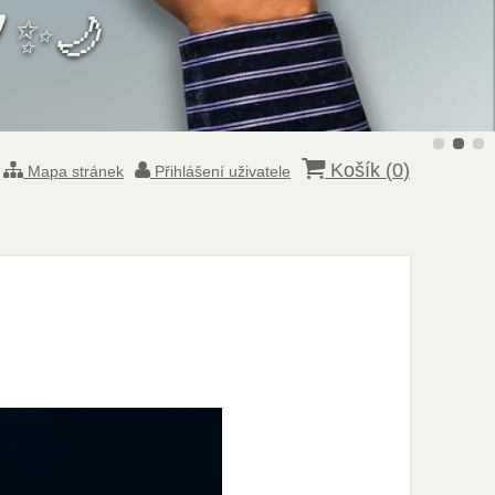
W
✨🌙
Košík (
0
)
Mapa stránek
Přihlášení uživatele