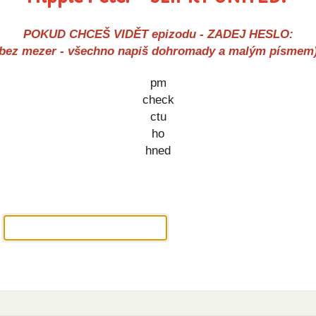
POKUD CHCEŠ VIDĚT epizodu - ZADEJ HESLO:
(bez mezer - všechno napiš dohromady a malým písmem)
pm
check
ctu
ho
hned