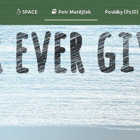
SPACE
Petr Matějček
Povídky (PzJD)