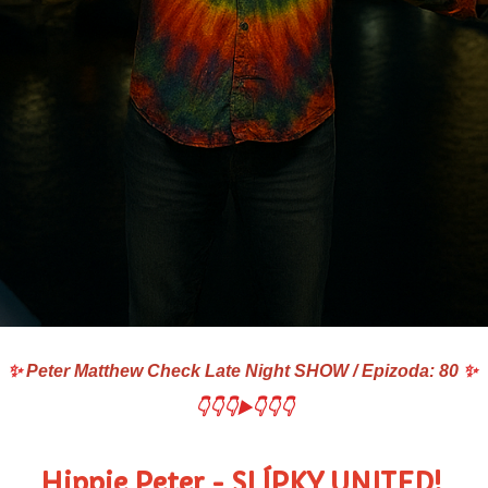
✨
Peter Matthew Check Late Night SHOW / Epizoda: 80
✨
👇👇👇▶️👇👇👇
Hippie Peter - SLÍPKY UNITED!