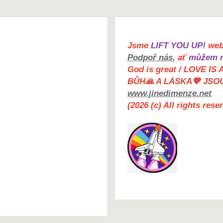
Jsme
LIFT YOU UP!
web 
Podpoř nás
, ať
můžem n
God is great / LOVE IS 
BŮH🙏 A LÁSKA💖 JSO
www.jinedimenze.net
(2026 (c) All rights res