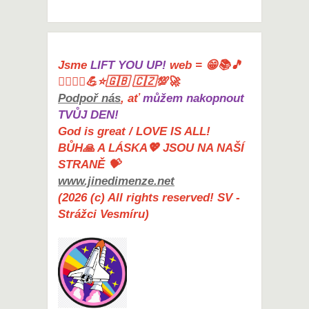
Jsme
LIFT YOU UP!
web = 😁📚🎵
🤸‍♀️🏋️‍♀️💪⭐🇬🇧 🇨🇿💯🚀
Podpoř nás
, ať
můžem nakopnout
TVŮJ DEN!
God is great / LOVE IS ALL!
BŮH🙏 A LÁSKA💖 JSOU NA NAŠÍ
STRANĚ 💝
www.jinedimenze.net
(2026 (c) All rights reserved! SV -
Strážci Vesmíru)