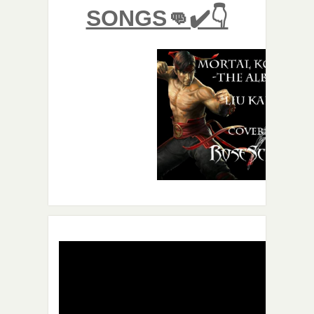
SONGS👊✔️👇