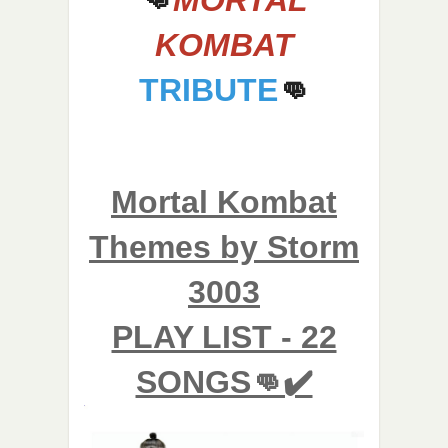
👊
MORTAL
KOMBA
T
TRIBUTE
👊
Mortal Kombat
Themes by Storm
3003
PLAY LIST - 22
SONGS👊✔️