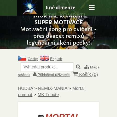
Jiné dimenze
!MORTAL KOMBAT!
SUPER MOTIVACE
Motivační song pro cvičení -
přes dvacet remixů
legendární akční pecky!
Česky
English
Mapa
Košík (
0
)
stránek
Přihlášení uživatele
HUDBA
>
REMIX-MANIA
>
Mortal
combat
>
MK Tribute