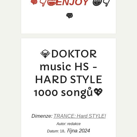
👊👇😁ENJOY
😁👇
👊
💎DOKTOR
music HS -
HARD STYLE
1000 songů💖
Dimenze:
TRANCE: Hard STYLE!
Autor:
redakce
. října 2024
Datum:
18