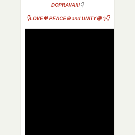
DOPRAVA!!!
👇
👇LOVE💖 PEACE☮ and UNITY🤩 :)👇