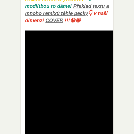
modlitbou to dáme!
Překlad textu a
mnoho remixů téhle pecky
👇 v naší
dimenzi
COVER
!!!😀😄