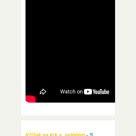
Křížek na krk a jedééém
-
S