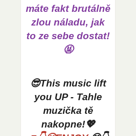
máte fakt brutálně
zlou náladu, jak
to ze sebe dostat!
🤬
😎This music lift
you UP - Tahle
muzička tě
nakopne!💖