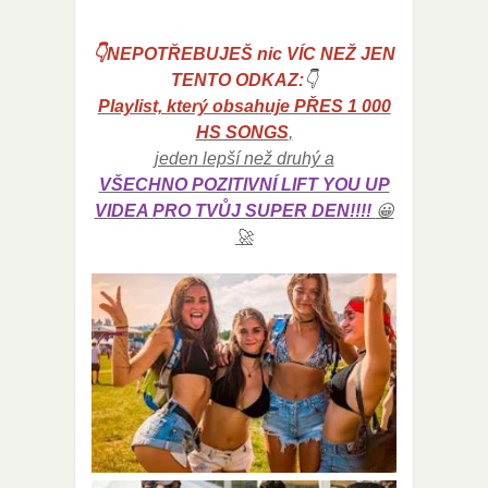
👇NEPOTŘEBUJEŠ nic VÍC NEŽ JEN
TENTO ODKAZ:
👇
Playlist, který obsahuje PŘES 1 000
HS SONGS
,
jeden lepší než druhý a
VŠECHNO POZITIVNÍ LIFT YOU UP
VIDEA PRO TVŮJ SUPER DEN!!!!
😀
🚀