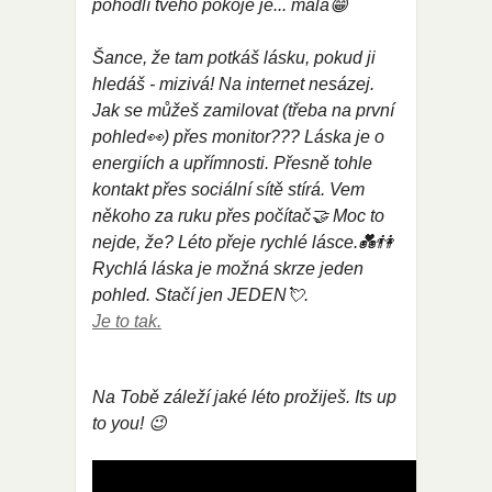
pohodlí tvého pokoje je... malá😁
Šance, že tam potkáš lásku, pokud ji
hledáš - mizivá! Na internet nesázej.
Jak se můžeš zamilovat (třeba na první
pohled👀) přes monitor??? Láska je o
energiích a upřímnosti. Přesně tohle
kontakt přes sociální sítě stírá. Vem
někoho za ruku přes počítač🤝 Moc to
nejde, že? Léto přeje rychlé lásce.💑👫
Rychlá láska je možná skrze jeden
pohled. Stačí jen JEDEN💘.
Je to tak.
Na Tobě záleží jaké léto prožiješ. Its up
to you! 😉