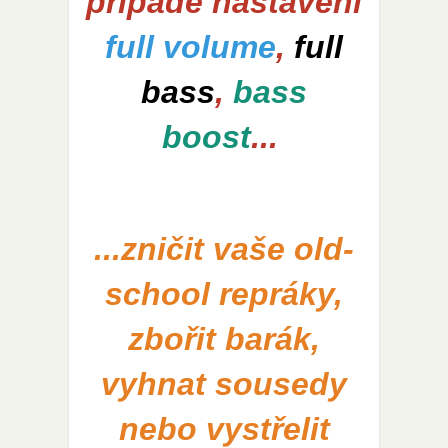
případě nastavení
full volume
,
full
bass
,
bass
boost
...
...zničit vaše old-
school repráky,
zbořit barák,
vyhnat sousedy
nebo vystřelit