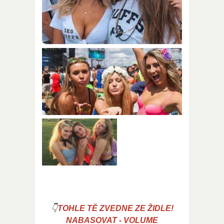
👇
TOHLE TĚ ZVEDNE ZE ŽIDLE!
NABASOVAT - VOLUME