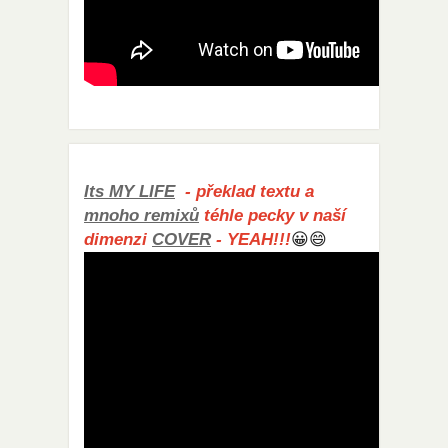
Its MY LIFE
- překlad textu a
mnoho remixů
téhle pecky v naší
dimenzi
COVER
- YEAH!!!
😀😄