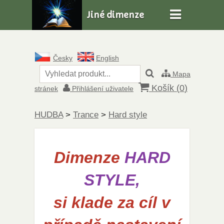
Jiné dimenze
Česky
English
Mapa
Košík (
0
)
stránek
Přihlášení uživatele
HUDBA
>
Trance
>
Hard style
Dimenze
HARD
STYLE,
si klade za cíl v