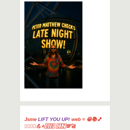
Jsme
LIFT YOU UP!
web = 😁📚🎵
🤸‍♀️🏋️‍♀️💪⭐🇬🇧 🇨🇿💯🚀