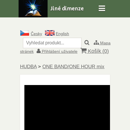
Jiné dimenze
Česky
English
Mapa
Košík (
0
)
stránek
Přihlášení uživatele
HUDBA
>
ONE BAND/ONE HOUR mix