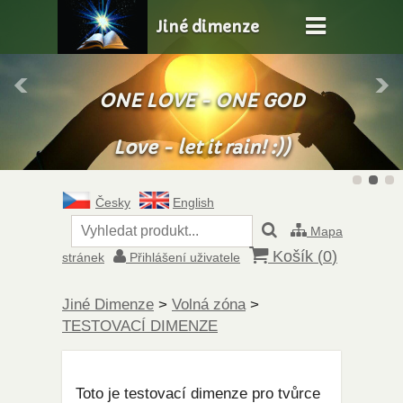
Jiné dimenze
ONE LOVE - ONE GOD
Love - let it rain! :))
Česky
English
Mapa
Košík (
0
)
stránek
Přihlášení uživatele
Jiné Dimenze
>
Volná zóna
>
TESTOVACÍ DIMENZE
Toto je testovací dimenze pro tvůrce