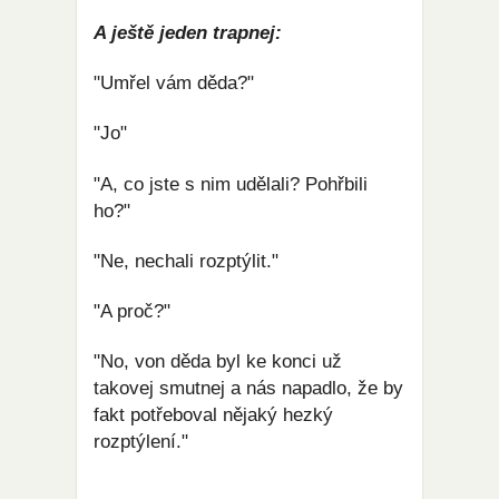
A ještě jeden trapnej:
"Umřel vám děda?"
"Jo"
"A, co jste s nim udělali? Pohřbili
ho?"
"Ne, nechali rozptýlit."
"A proč?"
"No, von děda byl ke konci už
takovej smutnej a nás napadlo, že by
fakt potřeboval nějaký hezký
rozptýlení."