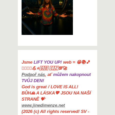
Jsme
LIFT YOU UP!
web = 😁📚🎵
🤸‍♀️🏋️‍♀️💪⭐🇬🇧 🇨🇿💯🚀
Podpoř nás
, ať
můžem nakopnout
TVŮJ DEN!
God is great / LOVE IS ALL!
BŮH🙏 A LÁSKA💖 JSOU NA NAŠÍ
STRANĚ 💝
www.jinedimenze.net
(2026 (c) All rights reserved! SV -