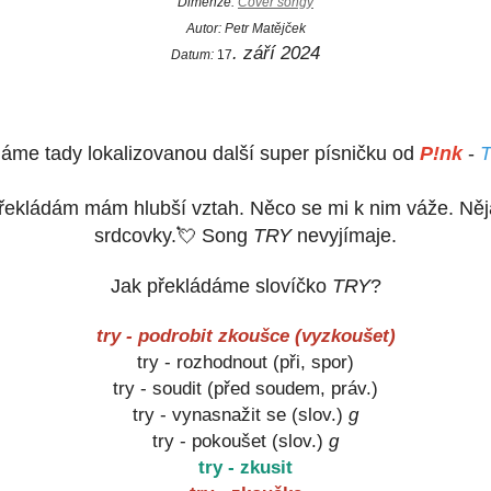
Dimenze:
Cover songy
Autor:
Petr Matějček
. září 2024
Datum:
17
áme tady lokalizovanou další super písničku od
P!nk
-
překládám mám hlubší vztah. Něco se mi k nim váže. Něj
srdcovky.💘 Song
TRY
nevyjímaje.
Jak překládáme slovíčko
TRY
?
try
-
podrobit
zkoušce
(vyzkoušet)
try
-
rozhodnout
(při, spor)
try
-
soudit
(před soudem, práv.)
try
-
vynasnažit
se
(slov.)
g
try
-
pokoušet
(slov.)
g
try
-
zkusit