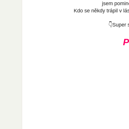
jsem pomin
Kdo se někdy trápil v lá
👇Super 
P