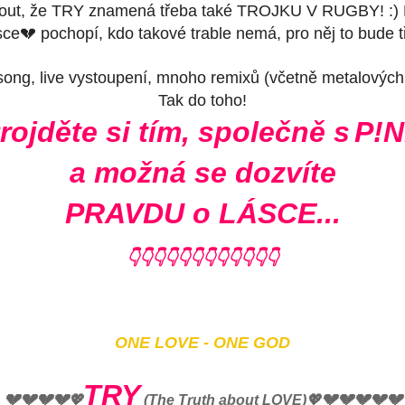
out, že TRY znamená třeba také TROJKU V RUGBY! :) 
sce💔 pochopí, kdo takové trable nemá, pro něj to bude t
song, live vystoupení, mnoho remixů (včetně metalových v
Tak do toho!
rojděte si tím, společně s
P!
a možná se dozvíte
PRAVDU o LÁSCE...
👇
👇
👇
👇
👇
👇
👇
👇
👇
👇
👇
👇
ONE LOVE - ONE GOD
TRY
💔
💔
💔
💔
💔💔💔💔💔
💖
(The Truth about LOVE)💖