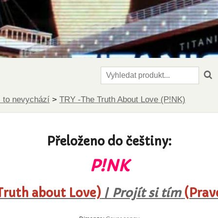
 to nevychází
>
TRY -The Truth About Love (P!NK)
Přeloženo do češtiny:
P!NK
Truth about Love)
/
Projít si tím
(Prav