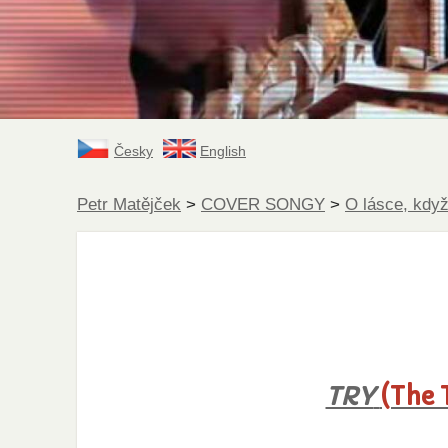
Česky
English
Petr Matějček
>
COVER SONGY
>
O lásce, když
TRY
(The 