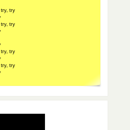
try, try
y
try, try
y
y
try, try
y
try, try
y