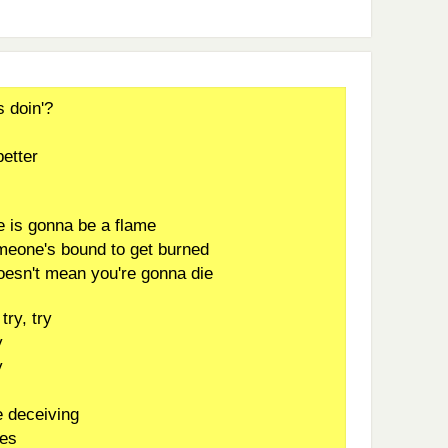
s doin'?
better
e is gonna be a flame
meone's bound to get burned
doesn't mean you're gonna die
try, try
y
y
e deceiving
mes