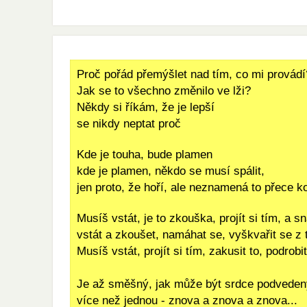
Proč pořád přemýšlet nad tím, co mi provádí
Jak se to všechno změnilo ve lži?
Někdy si říkám, že je lepší
se nikdy neptat proč
Kde je touha, bude plamen
kde je plamen, někdo se musí spálit,
jen proto, že hoří, ale neznamená to přece k
Musíš vstát, je to zkouška, projít si tím, a sn
vstát a zkoušet, namáhat se, vyškvařit se z 
Musíš vstát, projít si tím, zakusit to, podrob
Je až směšný, jak může být srdce podveden
více než jednou - znova a znova a znova...