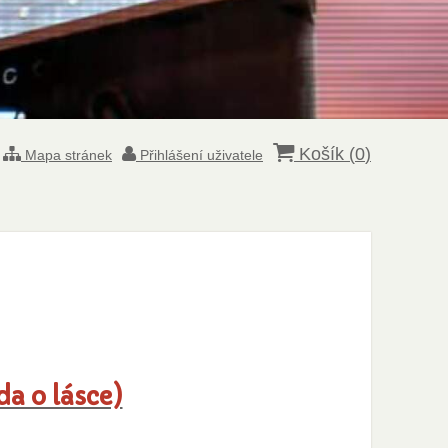
Košík (
0
)
Mapa stránek
Přihlášení uživatele
da o lásce)