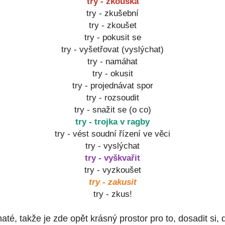
try
-
zkouška
try
-
zkušební
try
-
zkoušet
try
-
pokusit
se
try
-
vyšetřovat
(vyslýchat)
try
-
namáhat
try
-
okusit
try
-
projednávat
spor
try
-
rozsoudit
try
-
snažit
se
(o co)
try
-
trojka
v
ragby
try
-
vést
soudní
řízení
ve
věci
try
-
vyslýchat
try
-
vyškvařit
try
-
vyzkoušet
try
-
zakusit
try
-
zkus
!
té, takže je zde opět krásný prostor pro to, dosadit si, d