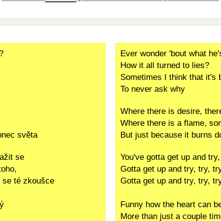
?
Ever wonder 'bout what he'
How it all turned to lies?
Sometimes I think that it's 
To never ask why
Where there is desire, ther
Where there is a flame, so
onec světa
But just because it burns 
ažit se
You've gotta get up and try, 
toho,
Gotta get up and try, try, tr
it se té zkoušce
Gotta get up and try, try, tr
ý
Funny how the heart can b
More than just a couple ti