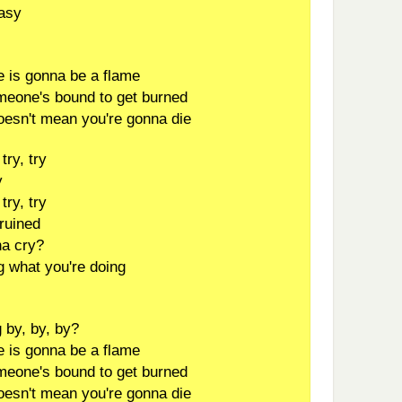
easy
e is gonna be a flame
meone's bound to get burned
doesn't mean you're gonna die
try, try
y
try, try
 ruined
na cry?
g what you're doing
g by, by, by?
e is gonna be a flame
meone's bound to get burned
doesn't mean you're gonna die