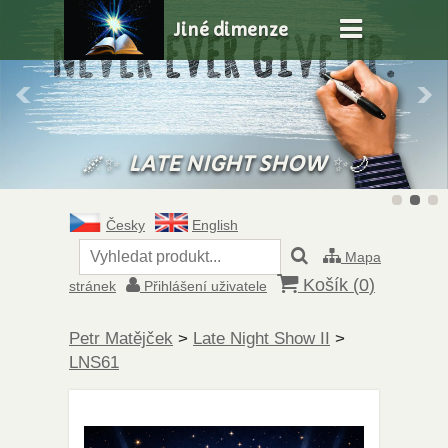
Jiné dimenze
🌌✨
LATE NIGHT SHOW
✨🌙
Česky
English
Mapa
Košík (
0
)
stránek
Přihlášení uživatele
Petr Matějček
>
Late Night Show II
>
LNS61