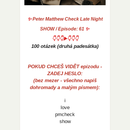
✨
Peter Matthew Check Late Night
SHOW / Episode: 61
✨
👇👇👇▶️👇👇👇
100 otázek (druhá padesátka)
POKUD CHCEŠ VIDĚT epizodu -
ZADEJ HESLO:
(bez mezer - všechno napiš
dohromady a malým písmem):
i
love
pmcheck
show