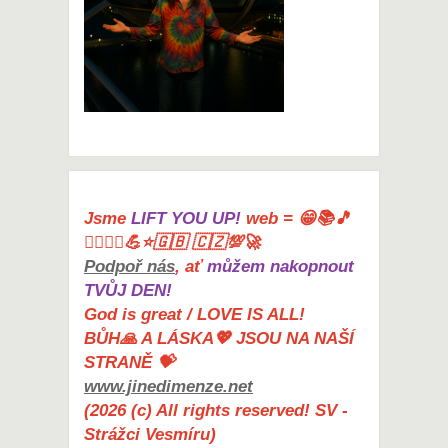
Jsme
LIFT YOU UP!
web = 😁📚🎵
🤸‍♀️🏋️‍♀️💪⭐🇬🇧 🇨🇿💯🚀
Podpoř nás
, ať
můžem nakopnout
TVŮJ DEN!
God is great / LOVE IS ALL!
BŮH🙏 A LÁSKA💖 JSOU NA NAŠÍ
STRANĚ 💝
www.jinedimenze.net
(2026 (c) All rights reserved! SV -
Strážci Vesmíru)