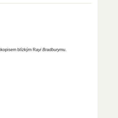
rukopisem blízkým R
ayi Bradburymu
.