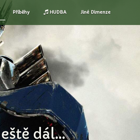
Příběhy
HUDBA
Jiné Dimenze
ště dál...