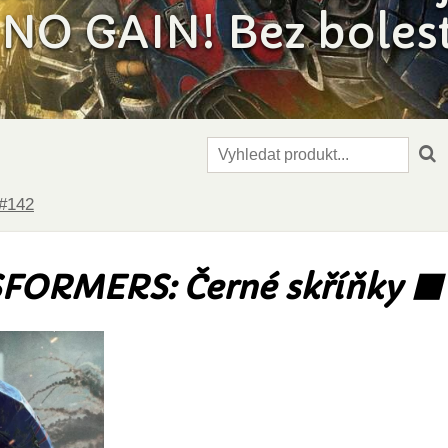
NO GAIN! Bez bolesti
#142
FORMERS: Černé skříňky ⬛