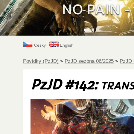
NO PAIN - 
Česky
English
Povídky (PzJD)
>
PzJD sezóna 06/2025
>
PzJD 
PzJD #142:
TRANS