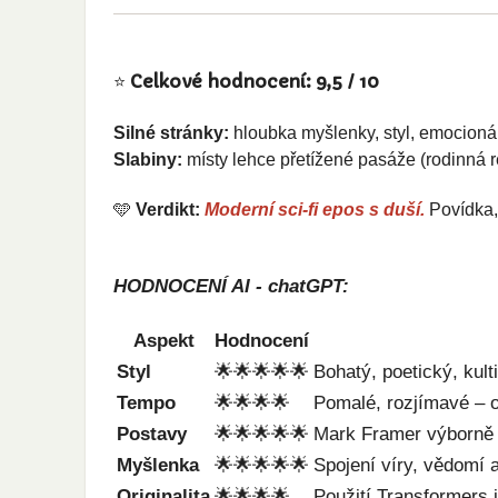
⭐
Celkové hodnocení: 9,5 / 10
Silné stránky:
hloubka myšlenky, styl, emocionál
Slabiny:
místy lehce přetížené pasáže (rodinná 
🩵
Verdikt:
Moderní sci-fi epos s duší.
Povídka,
HODNOCENÍ AI - chatGPT:
Aspekt
Hodnocení
Styl
🌟🌟🌟🌟🌟
Bohatý, poetický, kul
Tempo
🌟🌟🌟🌟
Pomalé, rozjímavé – 
Postavy
🌟🌟🌟🌟🌟
Mark Framer výborně v
Myšlenka
🌟🌟🌟🌟🌟
Spojení víry, vědomí a
Originalita
🌟🌟🌟🌟
Použití Transformers 