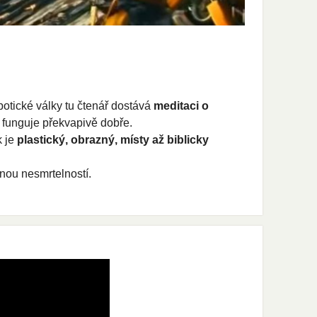
otické války tu čtenář dostává
meditaci o
 funguje překvapivě dobře.
k je
plastický, obrazný, místy až biblicky
nou nesmrtelností.