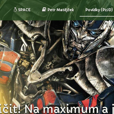
SPACE
Petr Matějček
Povídky (PzJD)
čit! Na maximum a je