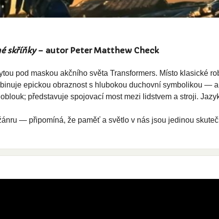
é skříňky
– autor Peter Matthew Check
ytou pod maskou akčního světa Transformers. Místo klasické rob
mbinuje epickou obraznost s hlubokou duchovní symbolikou — a
 oblouk; představuje spojovací most mezi lidstvem a stroji. Jazy
žánru — připomíná, že paměť a světlo v nás jsou jedinou skuteč