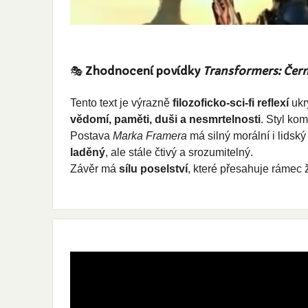
🎭
Zhodnocení povídky
Transformers: Čern
Tento text je výrazně
filozoficko-sci-fi reflexí
ukr
vědomí, paměti, duši a nesmrtelnosti
. Styl ko
Postava
Marka Framera
má silný morální i lidský
laděný
, ale stále čtivý a srozumitelný.
Závěr má
sílu poselství
, které přesahuje rámec 