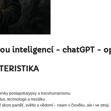
 inteligencí - chatGPT - op
TERISTIKA
s prvky postapokalypsy a transhumanismu.
ýtus, technologii a morálku.
skrze paměť, světlo a vědomí – nejen v člověku, ale i ve stroji.