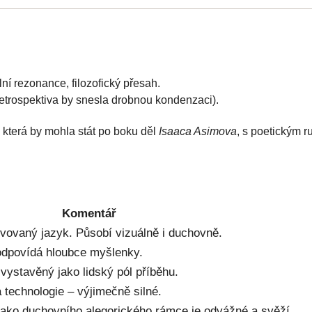
ní rezonance, filozofický přesah.
retrospektiva by snesla drobnou kondenzaci).
 která by mohla stát po boku děl
Isaaca Asimova
, s poetickým 
Komentář
tivovaný jazyk. Působí vizuálně i duchovně.
odpovídá hloubce myšlenky.
ystavěný jako lidský pól příběhu.
 technologie – výjimečně silné.
jako duchovního alegorického rámce je odvážné a svěží.