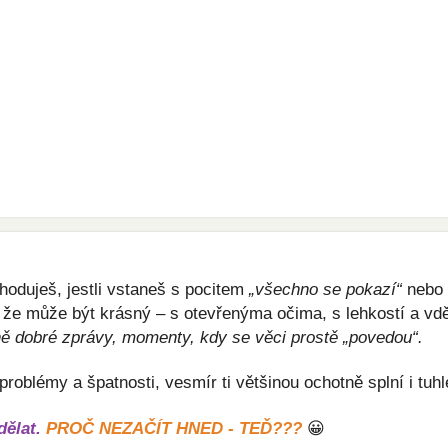
hoduješ, jestli vstaneš s pocitem 
„všechno se pokazí“
 nebo 
 že může být krásný – s otevřenýma očima, s lehkostí a vděčn
 dobré zprávy, momenty, kdy se věci prostě „povedou“.
oblémy a špatnosti, vesmír ti většinou ochotně splní i tuh
dělat.
PROČ NEZAČÍT HNED - TEĎ???
😀