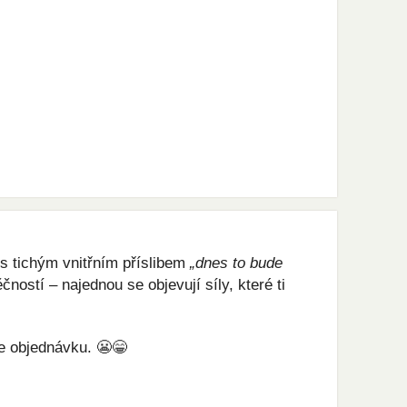
s tichým vnitřním příslibem 
„dnes to bude 
ostí – najednou se objevují síly, které ti 
le objednávku. 😬😁