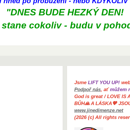
kni hned po probuzení - nebo KDYKOLI
"DNES BUDE HEZKÝ DEN!
 stane cokoliv - budu v poho
Jsme
LIFT YOU UP!
web 
Podpoř nás
, ať
můžem n
God is great / LOVE IS 
BŮH🙏 A LÁSKA💖 JSO
www.jinedimenze.net
(2026 (c) All rights res