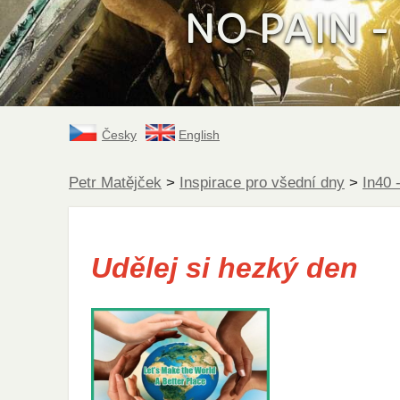
NO PAIN - 
Česky
English
Petr Matějček
>
Inspirace pro všední dny
>
In40 
Udělej si hezký den