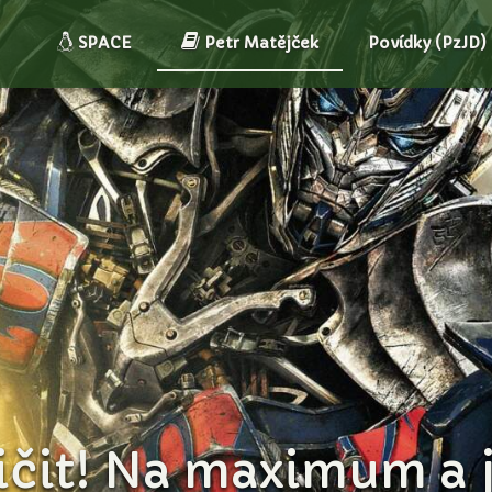
SPACE
Petr Matějček
Povídky (PzJD)
čit! Na maximum a je