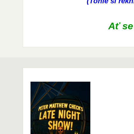
(Tohle si ře
Ať se