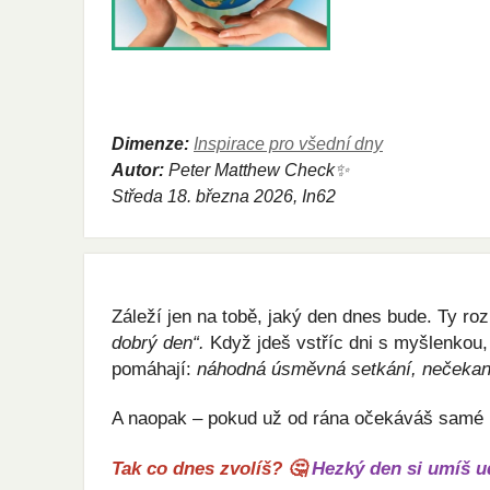
Dimenze:
Inspirace pro všední dny
Autor:
Peter Matthew Check✨
Středa
18. března 2026, In62
Záleží jen na tobě, jaký den dnes bude. Ty roz
dobrý den“.
 Když jdeš vstříc dni s myšlenkou,
pomáhají: 
náhodná úsměvná setkání, nečekaně
A naopak – pokud už od rána očekáváš samé pr
Tak co dnes zvolíš? 🤔 
Hezký den si umíš u