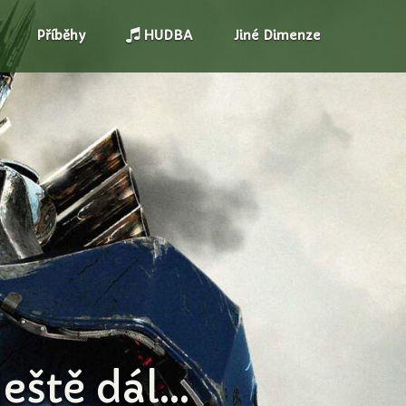
Příběhy
HUDBA
Jiné Dimenze
ště dál...