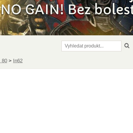
NO GAIN! Bez bolesti
- 80
>
In62