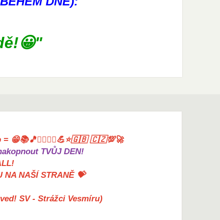
V BĚHEM DNE):
dě!😀"
= 😁📚🎵🤸‍♀️🏋️‍♀️💪⭐🇬🇧 🇨🇿💯🚀
akopnout TVŮJ DEN!
ALL!
U NA NAŠÍ STRANĚ 💝
erved! SV - Strážci Vesmíru)