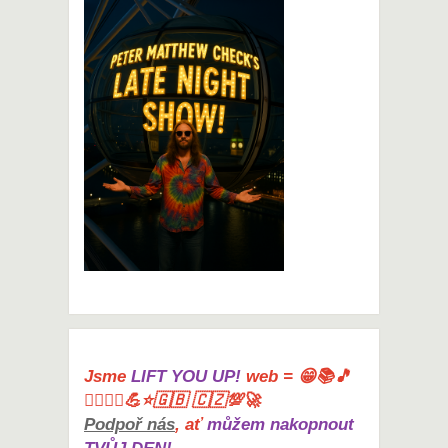
Jsme
LIFT YOU UP!
web = 😁📚🎵
🤸‍♀️🏋️‍♀️💪⭐🇬🇧 🇨🇿💯🚀
Podpoř nás
, ať
můžem nakopnout