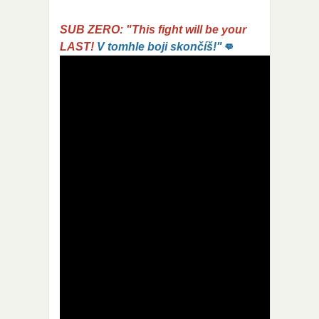
SUB ZERO: "This fight will be your
LAST!
V tomhle boji skončíš!"👊