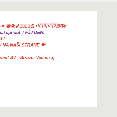
= 😁📚🎵🤸‍♀️🏋️‍♀️💪⭐🇬🇧 🇨🇿💯🚀
akopnout TVŮJ DEN!
ALL!
U NA NAŠÍ STRANĚ 💝
erved! SV - Strážci Vesmíru)