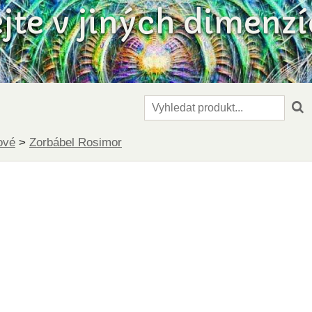
ejte v jiných dimenzíc
ové
>
Zorbábel Rosimor