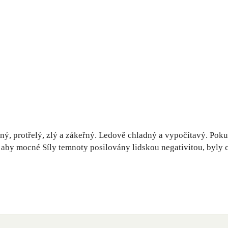
ý, protřelý, zlý a zákeřný. Ledově chladný a vypočítavý. Pokud 
by mocné Síly temnoty posilovány lidskou negativitou, byly co