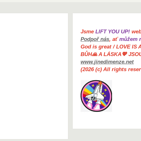
Jsme
LIFT YOU UP!
web 
Podpoř nás
, ať
můžem n
God is great / LOVE IS 
BŮH🙏 A LÁSKA💖 JSO
www.jinedimenze.net
(2026 (c) All rights res