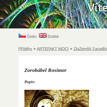
Vít
Česky
English
Příběhy
>
ARTEFAKT MOCI
>
ZloZemští čaroděj
Zorobábel Rosimor
Popis: