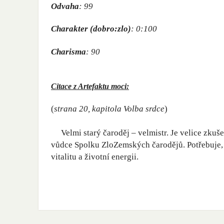
Odvaha
: 99
Charakter (dobro:zlo)
: 0:100
Charisma
: 90
Citace z Artefaktu moci:
(
strana 20, kapitola
Volba srdce
)
Velmi starý čaroděj – velmistr. Je velice zkušen
vůdce Spolku ZloZemských čarodějů. Potřebuje, a
vitalitu a životní energii.