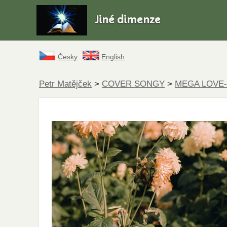
Jiné dimenze
Česky
English
Petr Matějček
>
COVER SONGY
>
MEGA LOVE