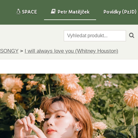
SPACE
Petr Matějček
Povídky (PzJD)
-SONGY
>
I will always love you (Whitney Houston)