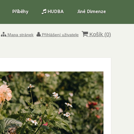
Příběhy
HUDBA
Jiné Dimenze
Košík (
0
)
Mapa stránek
Přihlášení uživatele