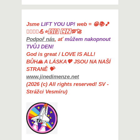
Jsme
LIFT YOU UP!
web = 😁📚🎵
🤸‍♀️🏋️‍♀️💪⭐🇬🇧 🇨🇿💯🚀
Podpoř nás
, ať
můžem nakopnout
TVŮJ DEN!
God is great / LOVE IS ALL!
BŮH🙏 A LÁSKA💖 JSOU NA NAŠÍ
STRANĚ 💝
www.jinedimenze.net
(2026 (c) All rights reserved! SV -
Strážci Vesmíru)