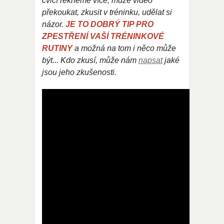
cvičí řekněme více, může video
překoukat, zkusit v tréninku, udělat si
názor.
JE TO DOBRÝ TIP PRO
ZPESTŘENÍ VAŠÍ TRÉNINKOVÉ
RUTINY
a možná na tom i něco může
být... Kdo zkusí, může nám
napsat
jaké
jsou jeho zkušenosti.