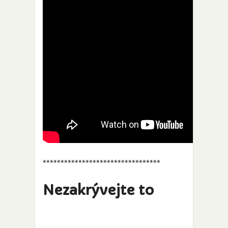
*********************************
Nezakrývejte to