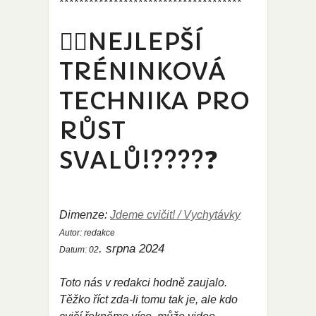
*************************************
🏋️‍♀️NEJLEPŠÍ
TRÉNINKOVÁ
TECHNIKA PRO
RŮST
SVALŮ!????❓
Dimenze:
Jdeme cvičit! / Vychytávky
Autor:
redakce
. srpna 2024
Datum:
02
Toto nás v redakci hodně zaujalo.
Těžko říct zda-li tomu tak je, ale kdo