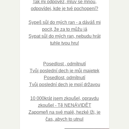
Tak mi odpověz, mluv se mnou,
odpovídej, kde je tvé pochopení?
Sypeš sůl do mých ran - a dáváš mi
pocit, že za to můžu já
Sypat sůl do mých ran, nebudu hrát
tuhle tvou hru!
Posedlost , odmítnutí
Tvůj poslední dech je můj majetek
Posedlost, odmítnutí
Tvůj poslední dech je mojí državou
10 000krát jsem zkoušel, opravdu
zkoušel - Tě NENÁVIDĚT
Zapomeň na své malé, hezké lži, je
čas, abych to utnul