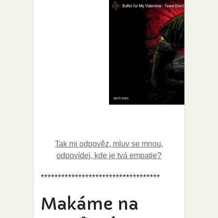
Tak mi odpověz, mluv se mnou,
odpovídej, kde je tvá empatie?
***********************************
Makáme na