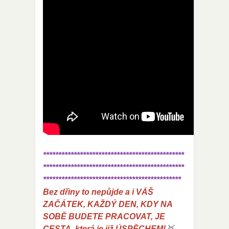
**********************************************
**********************************************
*********************************************
Bez dřiny to nepůjde a i VÁŠ
ZAČÁTEK, KAŽDÝ DEN, KDY NA
SOBĚ BUDETE PRACOVAT, JE
CESTA, která je již ÚSPĚCHEM!
🥇