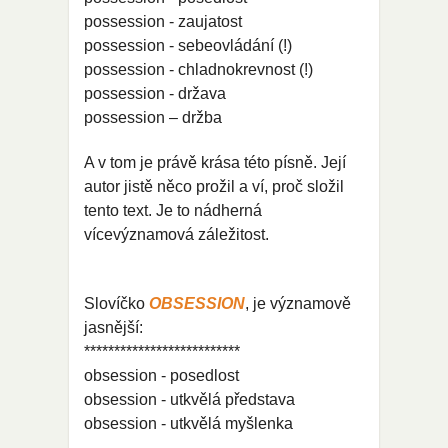
possession
-
zaujatost
possession
-
sebeovládání (!)
possession
-
chladnokrevnost (!)
possession
-
država
possession
–
držba
A v tom je právě krása této písně. Její
autor jistě něco prožil a ví, proč složil
tento text. Je to nádherná
vícevýznamová záležitost.
Slovíčko
OBSESSION
, je významově
jasnější:
**************************
obsession
-
posedlost
obsession
-
utkvělá
představa
obsession
-
utkvělá
myšlenka