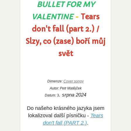
BULLET FOR MY
VALENTINE
-
Tears
don't fall (part 2.) /
Slzy, co (zase) boří můj
svět
Dimenze:
Cover songy
Autor:
Petr Matějček
. srpna 2024
Datum:
3
Do našeho krásného jazyka jsem
lokalizoval další písničku -
Tears
don't fall (PART 2.)
.