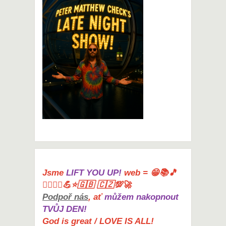
Jsme
LIFT YOU UP!
web = 😁📚🎵
🤸‍♀️🏋️‍♀️💪⭐🇬🇧 🇨🇿💯🚀
Podpoř nás
, ať
můžem nakopnout
TVŮJ DEN!
God is great / LOVE IS ALL!