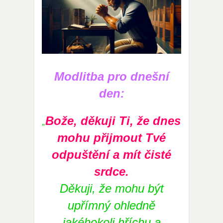
Modlitba pro dnešní
den:
Bože, děkuji Ti, že dnes
„
mohu přijmout Tvé
odpuštění a mít čisté
srdce.
Děkuji, že mohu být
upřímný ohledně
jakéhokoli hříchu a