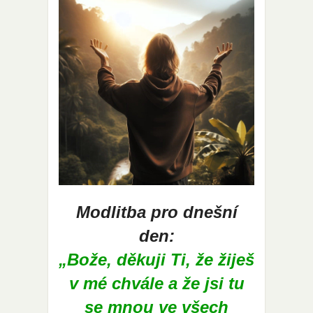
Modlitba pro dnešní
den:
„Bože, děkuji Ti, že žiješ
v mé chvále a že jsi tu
se mnou ve všech