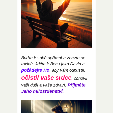
Buďte k sobě upřímní a zbavte se
toxinů. Jděte k Bohu jako David a
požádejte Ho
, aby vám odpustil,
očistil vaše srdce
, obnovil
Přijměte
vaši duši a vaše zdraví.
Jeho milosrdenství.