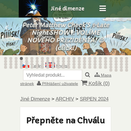
Jiné dimenze
Peter Matthew Check'S ✨Late
Night SHOW🎙️: VOLÍME
NOVÉHO PREZIDENTA! 😉
(click!)
Česky
English
Mapa
Košík (
0
)
stránek
Přihlášení uživatele
Jiné Dimenze
>
ARCHIV
>
SRPEN 2024
Přepněte na Chválu