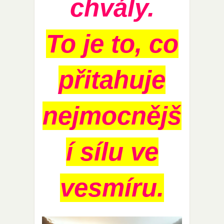
chvály.
To je to, co
přitahuje
nejmocnějš
í sílu ve
vesmíru.