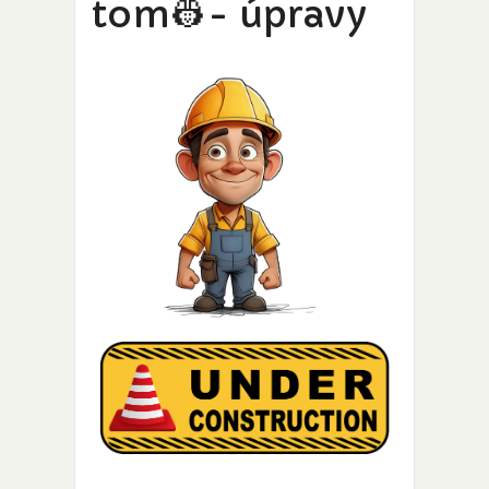
tom👷- úpravy