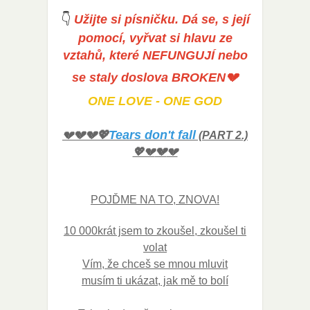
👇
Užijte si písničku. Dá se, s její
pomocí, vyřvat si hlavu ze
vztahů, které NEFUNGUJÍ nebo
se staly doslova BROKEN💔
ONE LOVE - ONE GOD
Tears don't fall
💔💔💖
💔
(PART 2.)
💔
💖💔
💔
POJĎME NA TO, ZNOVA!
10 000krát jsem to zkoušel, zkoušel ti
volat
Vím, že chceš se mnou mluvit
musím ti ukázat, jak mě to bolí