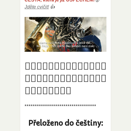
Jděte cvičit!
👍
🏋️‍♀️🏋️‍♀️🏋️‍♀️🏋️‍♀️🏋️‍♀️🏋️‍♀️🏋️‍♀️
🏋️‍♀️🏋️‍♀️🏋️‍♀️🏋️‍♀️🏋️‍♀️🏋️‍♀️🏋️‍♀️
🏋️‍♀️🏋️‍♀️🏋️‍♀️🏋️‍♀️
***********************************
Přeloženo do češtiny: