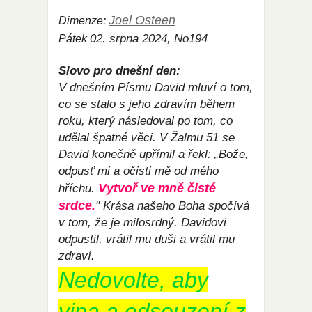
Joel Osteen
Dimenze:
02. srpna 2024, No194
Pátek
Slovo pro dnešní den:
V dnešním Písmu David mluví o tom,
co se stalo s jeho zdravím během
roku, který následoval po tom, co
udělal špatné věci. V Žalmu 51 se
David konečně upřímil a řekl: „Bože,
odpusť mi a očisti mě od mého
Vytvoř ve mně čisté
hříchu.
srdce.
" Krása našeho Boha spočívá
v tom, že je milosrdný. Davidovi
odpustil, vrátil mu duši a vrátil mu
zdraví.
Nedovolte, aby
vina a odsouzení z