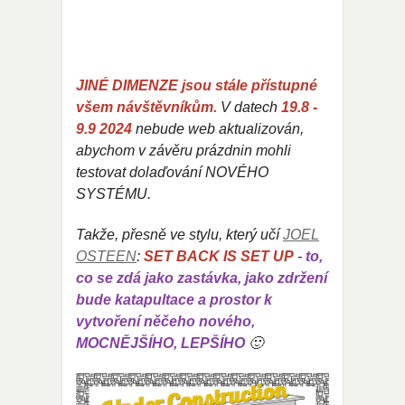
JINÉ DIMENZE jsou stále přístupné
všem návštěvníkům.
V datech
19
.8 -
9.9 2024
nebude web aktualizován,
abychom v závěru prázdnin
mohli
testovat dolaďování NOVÉHO
SYSTÉMU.
Takže, přesně ve stylu, který učí
JOEL
OSTEEN
:
SET BACK IS SET UP
-
to,
co se zdá jako zastávka, jako zdržení
bude katapultace a prostor k
vytvoření něčeho nového,
MOCNĚJŠÍHO, LEPŠÍHO
🙂