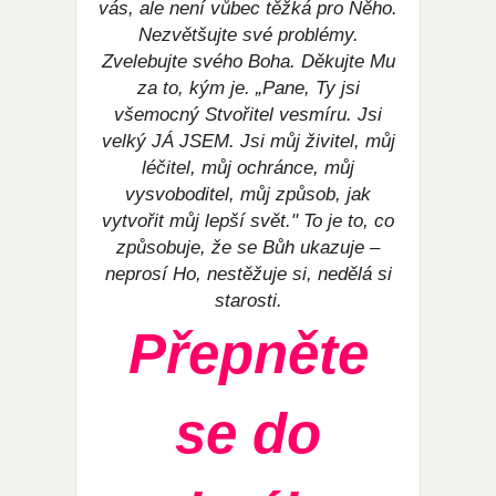
vás, ale není vůbec těžká pro Něho.
Nezvětšujte své problémy.
Zvelebujte svého Boha. Děkujte Mu
za to, kým je. „Pane, Ty jsi
všemocný Stvořitel vesmíru. Jsi
velký JÁ JSEM. Jsi můj živitel, můj
léčitel, můj ochránce, můj
vysvoboditel, můj způsob, jak
vytvořit můj lepší svět." To je to, co
způsobuje, že se Bůh ukazuje –
neprosí Ho, nestěžuje si, nedělá si
starosti.
Přepněte
se do