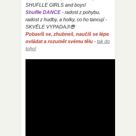
SHUFLLE GIRLS and boys!
Shuflle DANCE
- radost z pohybu,
radost z hudby, a holky, co ho tancují -
SKVĚLE VYPADAJ!😎
Pobavíš se, zhubneš, naučíš se lépe
ovládat a rozumět svému tělu
-
tak do
toho!