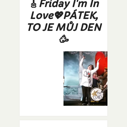
🎸
Friday I'm In
Love💖PÁTEK,
TO JE MŮJ DEN
🥳