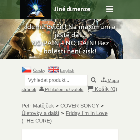
Jiné dimenze
Jdeme cvičit! Na maximum a
ještě dál...
NO PAIN - NO GAIN! Bez
bolesti není zisk!
Česky
English
Mapa
Košík (
0
)
stránek
Přihlášení uživatele
Petr Matějček
>
COVER SONGY
>
Úletovky a další
>
Friday I'm In Love
(THE CURE)