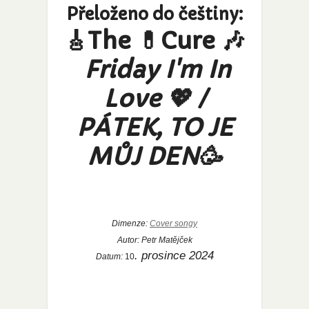
Přeloženo do češtiny:
🎸The 💊Cure 🎶
Friday I'm In
Love 💖 /
PÁTEK, TO JE
MŮJ DEN🥳
Dimenze:
Cover songy
Autor:
Petr Matějček
. prosince 2024
Datum:
10