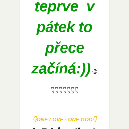
teprve v
pátek to
přece
začíná:))
😉
👇
👇
👇
👇
👇
👇
👇
👇ONE LOVE - ONE GOD👇