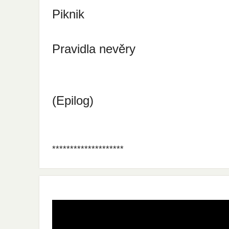
Piknik
Pravidla nevěry
(Epilog)
********************