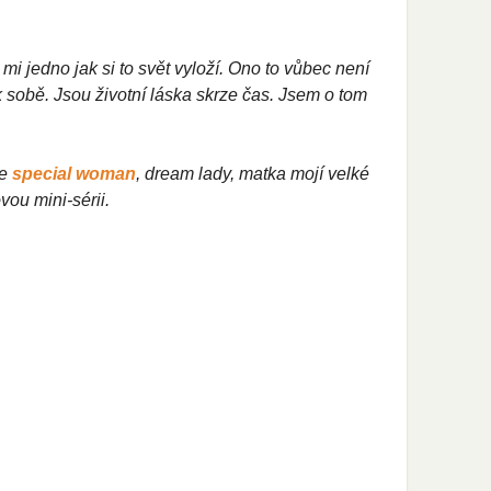
 mi jedno jak si to svět vyloží. Ono to vůbec není
k sobě. Jsou životní láska skrze čas. Jsem o tom
je
special woma
n
, dream lady, matka mojí velké
vou mini-sérii.