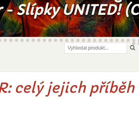
(Click!)
 celý jejich příběh