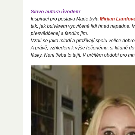
Slovo autora úvodem:
Inspirací pro postavu Marie byla
Mirjam Landov
tak, jak bulvárem vycvičené lidi hned napadne. M
přesvědčenej a fandím jim.
V
zali se jako mladí a prožívají spolu velice dobro
A právě, vzhledem k výše řečenému, si klidně dov
lásky. Není třeba to tajit. V určitém období pro 