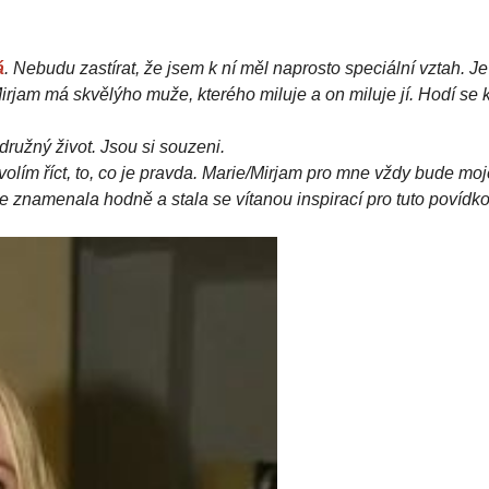
á
. Nebudu zastírat, že jsem k ní měl naprosto speciální vztah. Je
irjam má skvělýho muže, kterého miluje a on miluje jí. Hodí se 
družný život.
Jsou si souzeni.
olím říct, to, co je pravda. Marie/Mirjam pro mne vždy bude mo
mne znamenala hodně a stala se vítanou inspirací pro tuto povídko