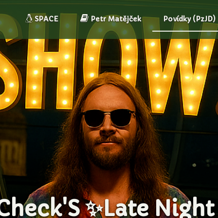
SPACE
Petr Matějček
Povídky (PzJD)
'S ✨ SHOW🎙️: DEN 