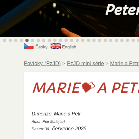
Česky
English
Povídky (PzJD)
>
PzJD mini série
>
Marie a Petr
MARIE💝 A PETR:
Dimenze: Marie a Petr
Autor:
Petr Matějček
. července 2025
Datum:
30