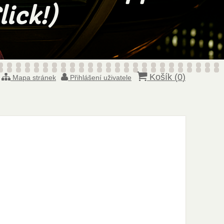
Košík (
0
)
Mapa stránek
Přihlášení uživatele