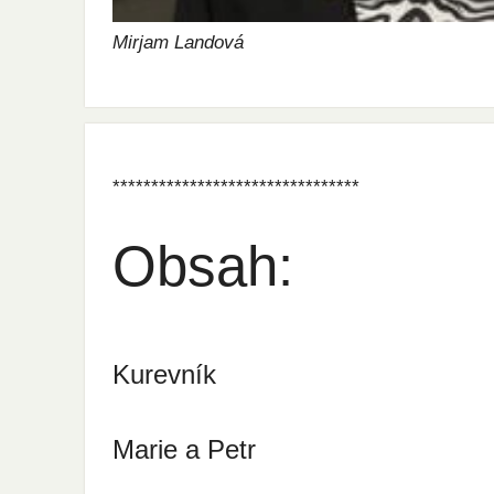
Mirjam Landová
********************************
Obsah:
Kurevník
Marie a Petr